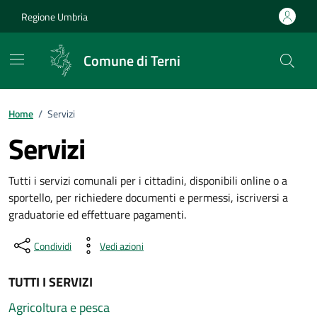
Vai ai contenuti
Vai al footer
Regione Umbria
Comune di Terni
Home
/
Servizi
Servizi
Tutti i servizi comunali per i cittadini, disponibili online o a
sportello, per richiedere documenti e permessi, iscriversi a
graduatorie ed effettuare pagamenti.
Condividi
Vedi azioni
TUTTI I SERVIZI
Agricoltura e pesca