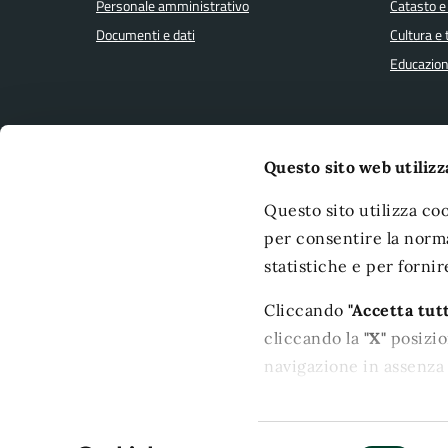
Personale amministrativo
Catasto e
Documenti e dati
Cultura e
Educazion
CONTATTI
Questo sito web utilizz
Comune di Terni
Leggi le 
Questo sito utilizza coo
Piazza M. Ridolfi, 1 - 05100 Terni
Prenotaz
per consentire la norma
C.F./P.IVA: 00175660554
Segnalazi
statistiche e per fornir
Richiesta
PEC:
comune.terni@postacert.umbria.it
Cliccando
"Accetta tutt
Centralino unico:
+39-0744-5491
Obiettivi d
Polizia Municipale:
+39-0744-426000
cliccando la
"X"
posizion
URP:
+39-0744-432201
navigazione in assenza 
Puoi modificare in ogn
posizionata in basso a 