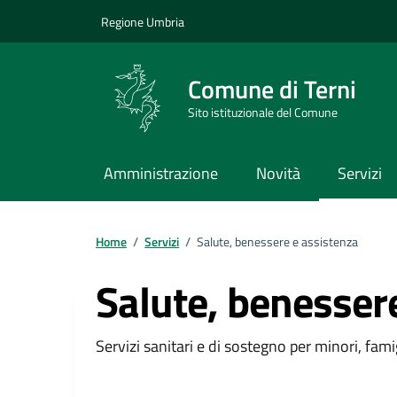
Vai ai contenuti
Vai al footer
Regione Umbria
Comune di Terni
Sito istituzionale del Comune
Amministrazione
Novità
Servizi
Home
/
Servizi
/
Salute, benessere e assistenza
Salute, benesser
Dettagli della catego
Servizi sanitari e di sostegno per minori, fami