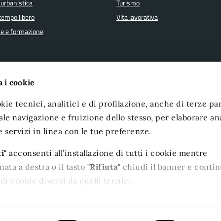
 urbanistica
Turismo
 tempo libero
Vita lavorativa
e e formazione
a i cookie
FAQ
Amministrazione Trasparente
kie tecnici, analitici e di profilazione, anche di terze par
ione appuntamento
Albo Pretorio
le navigazione e fruizione dello stesso, per elaborare ana
one disservizio
Dichiarazione di accessibilità
e servizi in linea con le tue preferenze.
 assistenza
Note legali
i"
acconsenti all’installazione di tutti i cookie mentre
i accessibilità
ata a destra o il tasto
"Rifiuta"
chiudi il banner e contin
di cookie diversi da quelli tecnici.
i momento le tue preferenze cliccando l'apposita icona
sinistra; per maggiori informazioni consulta la nostra Coo