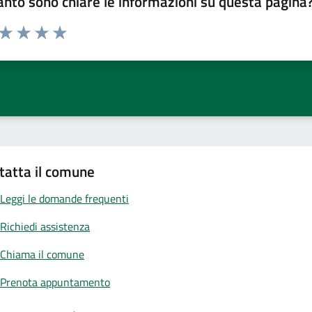
nto sono chiare le informazioni su questa pagina
 da 1 a 5 stelle la pagina
ta 1 stelle su 5
Valuta 2 stelle su 5
Valuta 3 stelle su 5
Valuta 4 stelle su 5
Valuta 5 stelle su 5
tatta il comune
Leggi le domande frequenti
Richiedi assistenza
Chiama il comune
Prenota appuntamento