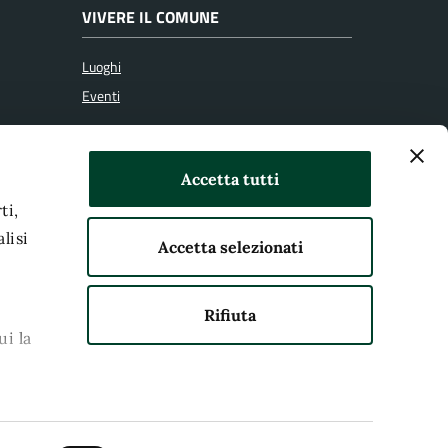
VIVERE IL COMUNE
Luoghi
Eventi
SEGUICI SU
Accetta tutti
ti,
lisi
Accetta selezionati
Rifiuta
ui la
kie