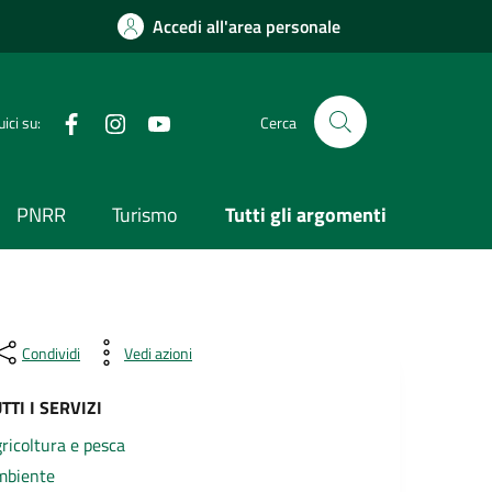
Accedi all'area personale
Visita la nostra pagina Facebook
Segui il nostro profilo su Instagram
Visita il nostro canale YouTube
ici su:
Cerca
PNRR
Turismo
Tutti gli argomenti
Condividi
Vedi azioni
TTI I SERVIZI
ricoltura e pesca
mbiente