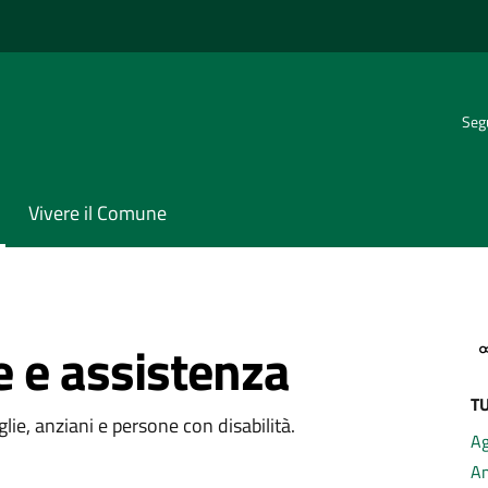
Segu
Vivere il Comune
e e assistenza
TU
ria di servizio
glie, anziani e persone con disabilità.
Ag
A