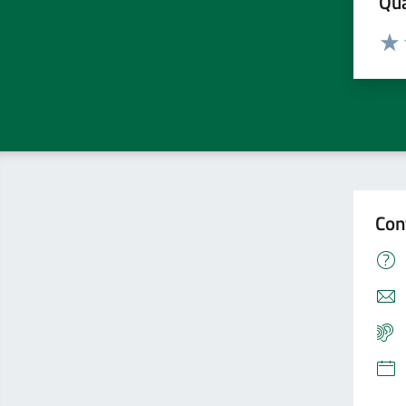
Qua
Valuta
Valu
Con