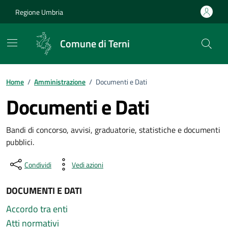
Vai ai contenuti
Vai al footer
Regione Umbria
Comune di Terni
Home
/
Amministrazione
/
Documenti e Dati
Documenti e Dati
Bandi di concorso, avvisi, graduatorie, statistiche e documenti
pubblici.
Condividi
Vedi azioni
DOCUMENTI E DATI
Accordo tra enti
Atti normativi