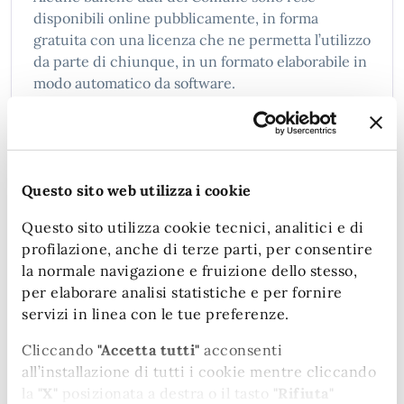
disponibili online pubblicamente, in forma
gratuita con una licenza che ne permetta l’utilizzo
da parte di chiunque, in un formato elaborabile in
modo automatico da software.
Documento (tecnico) di
Questo sito web utilizza i cookie
supporto
Questo sito utilizza cookie tecnici, analitici e di
profilazione, anche di terze parti, per consentire
la normale navigazione e fruizione dello stesso,
per elaborare analisi statistiche e per fornire
Documento Albo Pretorio
servizi in linea con le tue preferenze.
Cliccando
"Accetta tutti"
acconsenti
all’installazione di tutti i cookie mentre cliccando
la
"X"
posizionata a destra o il tasto
"Rifiuta"