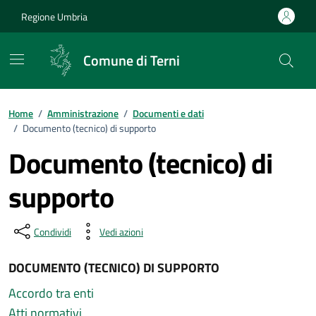
Vai ai contenuti
Vai al footer
Regione Umbria
Comune di Terni
Home
/
Amministrazione
/
Documenti e dati
/
Documento (tecnico) di supporto
Documento (tecnico) di
supporto
Dettagli del tipo di documento
Condividi
Vedi azioni
DOCUMENTO (TECNICO) DI SUPPORTO
Accordo tra enti
Atti normativi