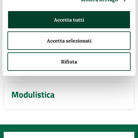
Documento funzionamento
Accetta tutti
interno
Accetta selezionati
Istanza
Rifiuta
Modulistica