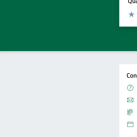
Qua
Valuta
Valu
Con