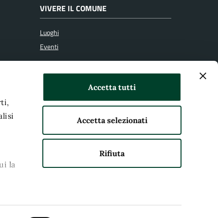
VIVERE IL COMUNE
Luoghi
Eventi
SEGUICI SU
Accetta tutti
ti,
lisi
Accetta selezionati
Rifiuta
ui la
kie