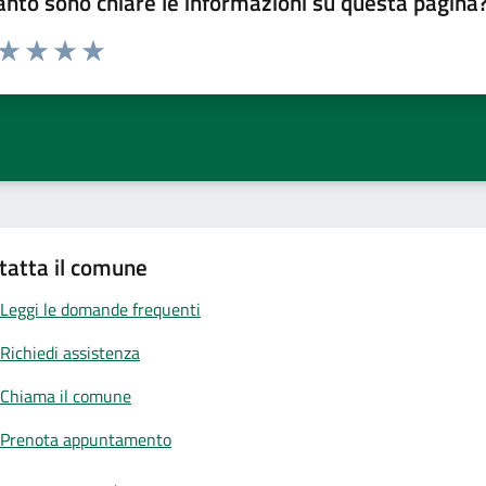
nto sono chiare le informazioni su questa pagina
 da 1 a 5 stelle la pagina
ta 1 stelle su 5
Valuta 2 stelle su 5
Valuta 3 stelle su 5
Valuta 4 stelle su 5
Valuta 5 stelle su 5
tatta il comune
Leggi le domande frequenti
Richiedi assistenza
Chiama il comune
Prenota appuntamento