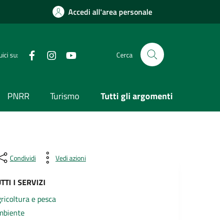
Accedi all'area personale
Visita la nostra pagina Facebook
Segui il nostro profilo su Instagram
Visita il nostro canale YouTube
ici su:
Cerca
PNRR
Turismo
Tutti gli argomenti
Condividi
Vedi azioni
TTI I SERVIZI
ricoltura e pesca
mbiente