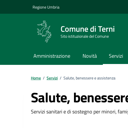
Vai ai contenuti
Vai al footer
Regione Umbria
Comune di Terni
Sito istituzionale del Comune
Amministrazione
Novità
Servizi
Home
/
Servizi
/
Salute, benessere e assistenza
Salute, benesser
Dettagli della catego
Servizi sanitari e di sostegno per minori, fami