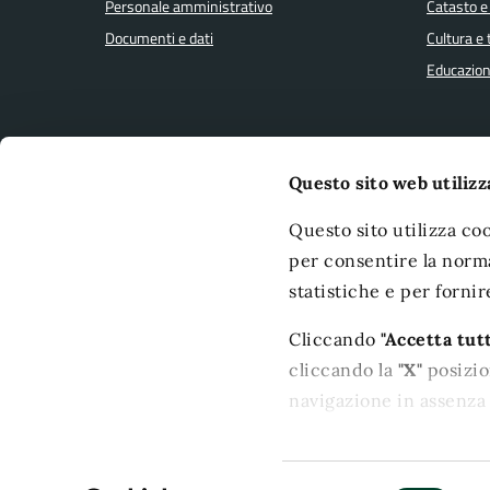
Personale amministrativo
Catasto e
Documenti e dati
Cultura e
Educazion
CONTATTI
Questo sito web utilizz
Comune di Terni
Leggi le 
Questo sito utilizza coo
Piazza M. Ridolfi, 1 - 05100 Terni
Prenotaz
per consentire la norma
C.F./P.IVA: 00175660554
Segnalazi
statistiche e per fornir
Richiesta
PEC:
comune.terni@postacert.umbria.it
Cliccando
"Accetta tutt
Centralino unico:
+39-0744-5491
Obiettivi d
Polizia Municipale:
+39-0744-426000
cliccando la
"X"
posizion
URP:
+39-0744-432201
navigazione in assenza 
Puoi modificare in ogn
posizionata in basso a 