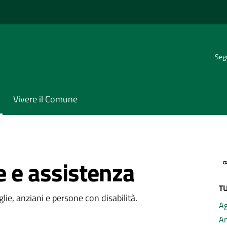
Segu
Vivere il Comune
e e assistenza
TU
ria di servizio
glie, anziani e persone con disabilità.
Ag
A