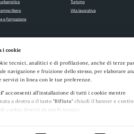
 urbanistica
Turismo
 tempo libero
Vita lavorativa
e e formazione
a i cookie
FAQ
Amministrazione Trasparente
kie tecnici, analitici e di profilazione, anche di terze par
ione appuntamento
Albo Pretorio
le navigazione e fruizione dello stesso, per elaborare ana
one disservizio
Dichiarazione di accessibilità
e servizi in linea con le tue preferenze.
 assistenza
Note legali
i"
acconsenti all’installazione di tutti i cookie mentre
i accessibilità
ata a destra o il tasto
"Rifiuta"
chiudi il banner e contin
di cookie diversi da quelli tecnici.
i momento le tue preferenze cliccando l'apposita icona
sinistra; per maggiori informazioni consulta la nostra Coo