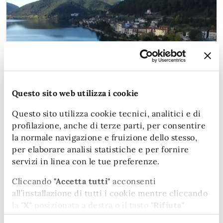
Questo sito web utilizza i cookie
NOTIZIE
09 MAR 2026
Questo sito utilizza cookie tecnici, analitici e di
Palazzo Spada mette a bando
profilazione, anche di terze parti, per consentire
la normale navigazione e fruizione dello stesso,
campeggio e piscina a Piediluco
per elaborare analisi statistiche e per fornire
servizi in linea con le tue preferenze.
Approvata la integrazione al piano delle
valorizzazioni immobiliari per il 2026 - 2028
Cliccando
"Accetta tutti"
acconsenti
all’installazione di tutti i cookie mentre cliccando
la
"X"
posizionata a destra o il tasto
"Rifiuta"
chiudi il banner e continui la navigazione in