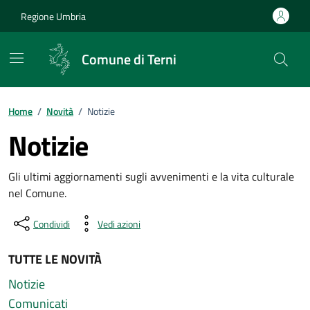
Vai ai contenuti
Vai al footer
Regione Umbria
Comune di Terni
Home
/
Novità
/
Notizie
Notizie
Dettagli della tipologia di notizi
Gli ultimi aggiornamenti sugli avvenimenti e la vita culturale
nel Comune.
Condividi
Vedi azioni
TUTTE LE NOVITÀ
Notizie
Comunicati