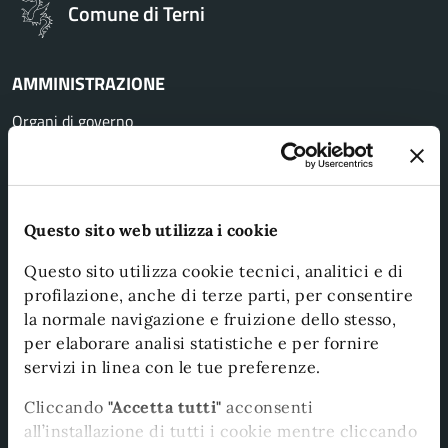
Comune di Terni
AMMINISTRAZIONE
Organi di governo
Aree amministrative
Uffici
Enti e fondazioni
Questo sito web utilizza i cookie
Politici
Questo sito utilizza cookie tecnici, analitici e di
Personale amministrativo
profilazione, anche di terze parti, per consentire
Documenti e dati
la normale navigazione e fruizione dello stesso,
per elaborare analisi statistiche e per fornire
servizi in linea con le tue preferenze.
CATEGORIE DI SERVIZIO
Cliccando
"Accetta tutti"
acconsenti
Agricoltura e pesca
all’installazione di tutti i cookie mentre cliccando