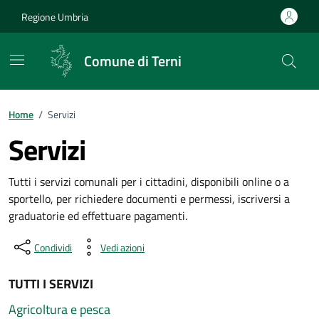
Vai ai contenuti
Vai al footer
Regione Umbria
Comune di Terni
Home
/
Servizi
Servizi
Tutti i servizi comunali per i cittadini, disponibili online o a
sportello, per richiedere documenti e permessi, iscriversi a
graduatorie ed effettuare pagamenti.
Condividi
Vedi azioni
TUTTI I SERVIZI
Agricoltura e pesca