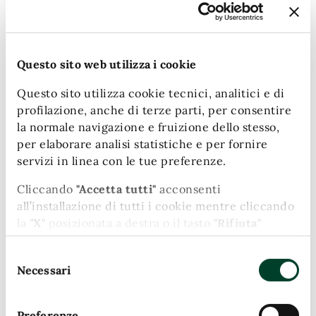
Questo sito web utilizza i cookie
Questo sito utilizza cookie tecnici, analitici e di
profilazione, anche di terze parti, per consentire
la normale navigazione e fruizione dello stesso,
per elaborare analisi statistiche e per fornire
servizi in linea con le tue preferenze.
Appalti pubblici
Cliccando
"Accetta tutti"
acconsenti
all’installazione di tutti i cookie mentre cliccando
Gare d’appalto e avvisi per lavori, servizi e
la
"X"
posizionata a destra o il tasto
"Rifiuta"
forniture al Comune.
chiudi il banner e continui la navigazione in
Selezione
assenza di cookie diversi da quelli tecnici.
Necessari
del
Puoi modificare in ogni momento le tue
consenso
preferenze cliccando l'apposita icona posizionata
Preferenze