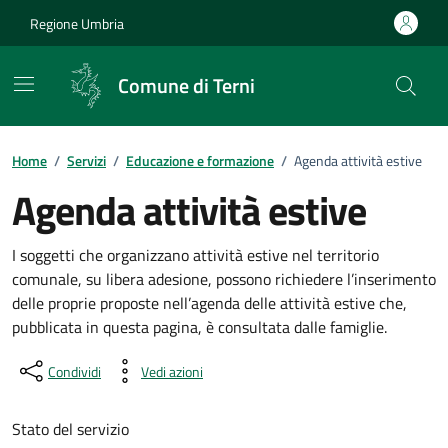
Vai ai contenuti
Vai al footer
Regione Umbria
Comune di Terni
Home
/
Servizi
/
Educazione e formazione
/
Agenda attività estive
Agenda attività estive
Dettagli del Servizio
I soggetti che organizzano attività estive nel territorio
comunale, su libera adesione, possono richiedere l’inserimento
delle proprie proposte nell’agenda delle attività estive che,
pubblicata in questa pagina, è consultata dalle famiglie.
Condividi
Vedi azioni
Stato del servizio