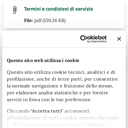
Termini e condizioni di servizio
File:
pdf (159.26 KB)
Contatti
Questo sito web utilizza i cookie
Telefono:
0744 549904; 0744 549744
Questo sito utilizza cookie tecnici, analitici e di
profilazione, anche di terze parti, per consentire
la normale navigazione e fruizione dello stesso,
Unità organizzativa responsabile
per elaborare analisi statistiche e per fornire
servizi in linea con le tue preferenze.
Area Istruzione
Cliccando
"Accetta tutti"
acconsenti
all’installazione di tutti i cookie mentre cliccando
Corso Cornelio Tacito, 143
la
"X"
posizionata a destra o il tasto
"Rifiuta"
05100