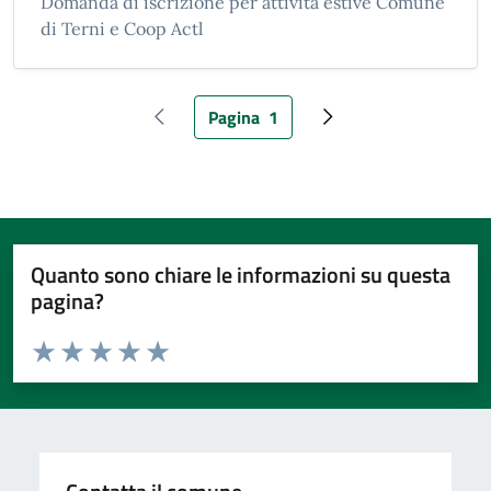
Domanda di iscrizione per attività estive Comune
di Terni e Coop Actl
Pagina
1
Pagina precedente
Pagina attuale
Pagina successiva
Quanto sono chiare le informazioni su questa
pagina?
Valuta da 1 a 5 stelle la pagina
Valuta 1 stelle su 5
Valuta 2 stelle su 5
Valuta 3 stelle su 5
Valuta 4 stelle su 5
Valuta 5 stelle su 5