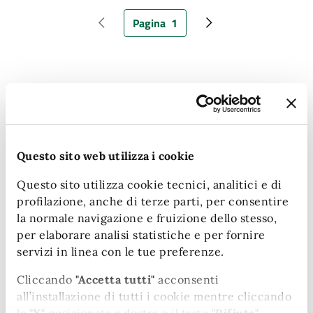
Pagina
1
Pagina precedente
Pagina attuale
Pagina successiva
Amministrazione
Questo sito web utilizza i cookie
AREE AMMINISTRATIVE
Questo sito utilizza cookie tecnici, analitici e di
Area Istruzione
profilazione, anche di terze parti, per consentire
la normale navigazione e fruizione dello stesso,
Gestione servizi educativi comunali (nidi
per elaborare analisi statistiche e per fornire
d’infanzia, scuole di infanzia, centri bambini/e)
servizi in linea con le tue preferenze.
Cliccando
"Accetta tutti"
acconsenti
all’installazione di tutti i cookie mentre cliccando
UFFICI
la
"X"
posizionata a destra o il tasto
"Rifiuta"