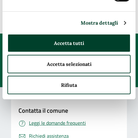
Ultimo aggiornamento:
08/07/2026, 17:30
Mostra dettagli
Accetta tutti
Quanto sono chiare le informazioni su questa
pagina?
Accetta selezionati
Valuta da 1 a 5 stelle la pagina
Valuta 1 stelle su 5
Valuta 2 stelle su 5
Valuta 3 stelle su 5
Valuta 4 stelle su 5
Valuta 5 stelle su 5
Rifiuta
Contatta il comune
Leggi le domande frequenti
Richiedi assistenza