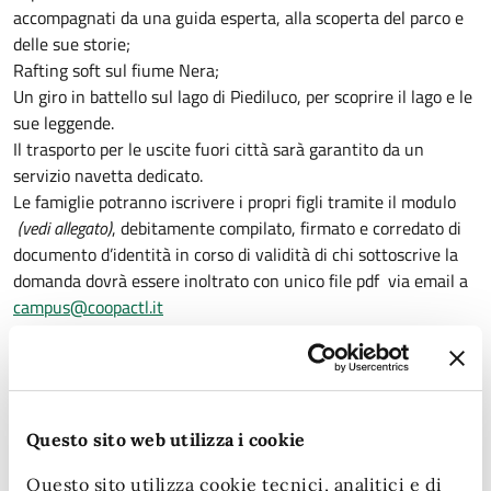
accompagnati da una guida esperta, alla scoperta del parco e
delle sue storie;
Rafting soft sul fiume Nera;
Un giro in battello sul lago di Piediluco, per scoprire il lago e le
sue leggende.
Il trasporto per le uscite fuori città sarà garantito da un
servizio navetta dedicato.
Le famiglie potranno iscrivere i propri figli tramite il modulo
(vedi allegato)
, debitamente compilato, firmato e corredato di
documento d’identità in corso di validità di chi sottoscrive la
domanda dovrà essere inoltrato con unico file pdf via email a
campus@coopactl.it
"La Cascata dei colori in città ha l’obiettivo di offrire alle
bambine e ai bambini della nostra comunità una esperienza di
socializzazione, gioco e attività all’aperto -conclude l'assessora
Tiziana Laudadio
- con particolare riferimento alle uscite in
outdoor che ormai sono il fiore all’occhiello dell’offerta centri
Questo sito web utilizza i cookie
estivi"
Questo sito utilizza cookie tecnici, analitici e di