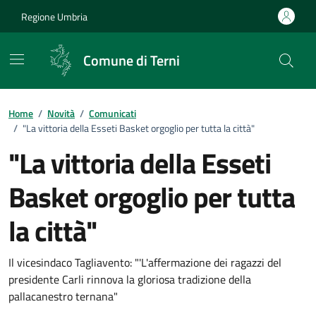
Vai ai contenuti
Vai al footer
Regione Umbria
Comune di Terni
Home
/
Novità
/
Comunicati
/
"La vittoria della Esseti Basket orgoglio per tutta la città"
"La vittoria della Esseti
Basket orgoglio per tutta
la città"
Dettagli della notizia
Il vicesindaco Tagliavento: "'L'affermazione dei ragazzi del
presidente Carli rinnova la gloriosa tradizione della
pallacanestro ternana"