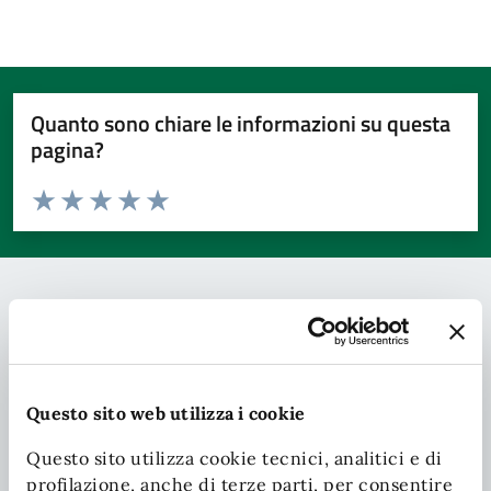
Quanto sono chiare le informazioni su questa
pagina?
Valuta da 1 a 5 stelle la pagina
Valuta 1 stelle su 5
Valuta 2 stelle su 5
Valuta 3 stelle su 5
Valuta 4 stelle su 5
Valuta 5 stelle su 5
Contatta il comune
Leggi le domande frequenti
Questo sito web utilizza i cookie
Richiedi assistenza
Questo sito utilizza cookie tecnici, analitici e di
Chiama il comune
profilazione, anche di terze parti, per consentire