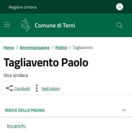
Vai ai contenuti
Vai al footer
Regione Umbria
Comune di Terni
Home
/
Amministrazione
/
Politici
/
Tagliavento
Tagliavento Paolo
Dettagli della persona pubblica
Vice sindaco
Condividi
Vedi azioni
INDICE DELLA PAGINA
Incarichi