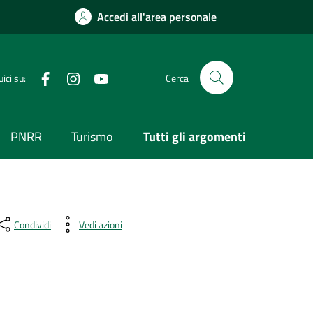
Accedi all'area personale
Visita la nostra pagina Facebook
Segui il nostro profilo su Instagram
Visita il nostro canale YouTube
ici su:
Cerca
PNRR
Turismo
Tutti gli argomenti
Condividi
Vedi azioni