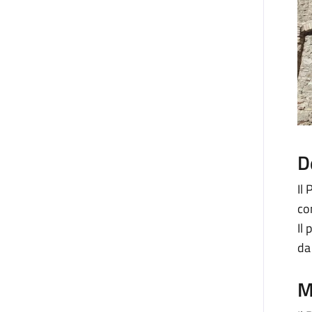
D
Il
co
Il
da
M