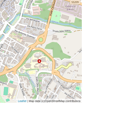
Leaflet
| Map data (c)OpenStreetMap contributors