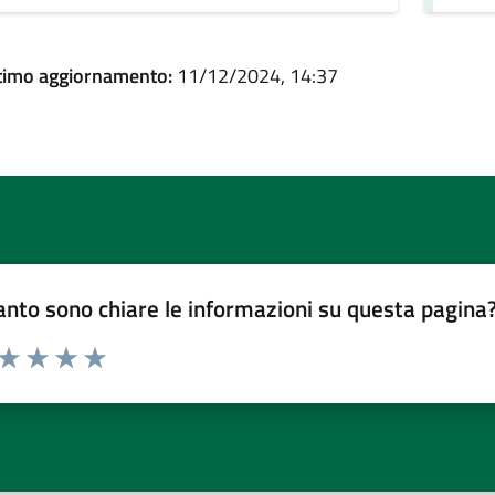
timo aggiornamento:
11/12/2024, 14:37
nto sono chiare le informazioni su questa pagina
 da 1 a 5 stelle la pagina
ta 1 stelle su 5
Valuta 2 stelle su 5
Valuta 3 stelle su 5
Valuta 4 stelle su 5
Valuta 5 stelle su 5