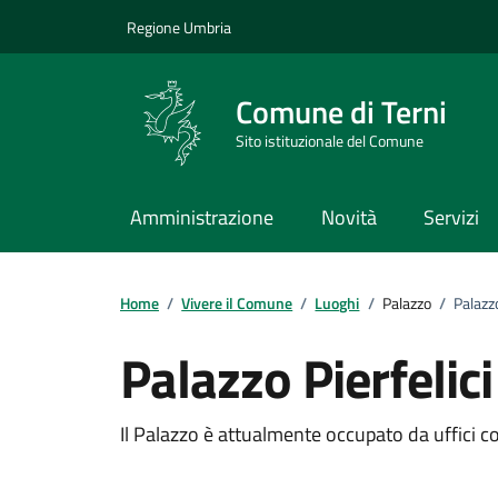
Vai ai contenuti
Vai al footer
Regione Umbria
Comune di Terni
Sito istituzionale del Comune
Amministrazione
Novità
Servizi
Home
/
Vivere il Comune
/
Luoghi
/
Palazzo
/
Palazzo
Palazzo Pierfelici
Dettagli del Luogo
Il Palazzo è attualmente occupato da uffici 