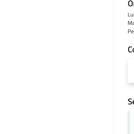
O
Lu
Ma
Per
C
S