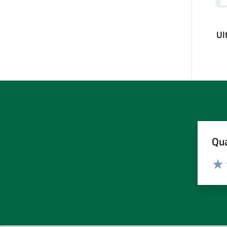
Ul
Qua
Valuta
Valu