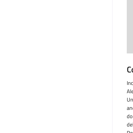
C
In
Al
Un
an
do
de
Ro