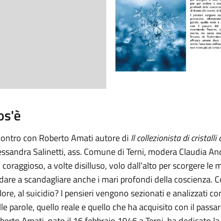
os'è
contro con Roberto Amati autore di
Il collezionista di cristalli
essandra Salinetti, ass. Comune di Terni, modera Claudia An
 coraggioso, a volte disilluso, volo dall’alto per scorgere le m
dare a scandagliare anche i mari profondi della coscienza. C
lore, al suicidio? I pensieri vengono sezionati e analizzati c
lle parole, quello reale e quello che ha acquisito con il passa
berto Amati, nato il 16 febbraio 1946 a Terni, ha dedicato la