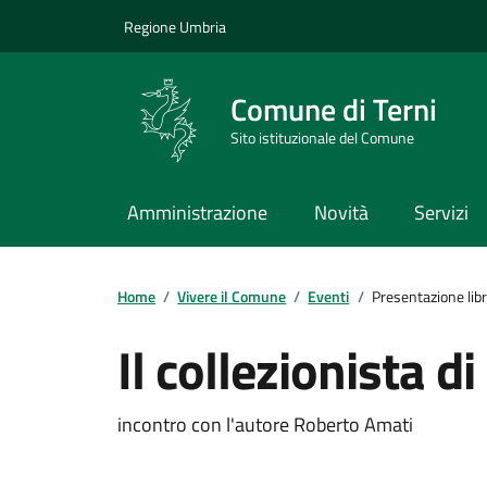
Vai ai contenuti
Vai al footer
Regione Umbria
Comune di Terni
Sito istituzionale del Comune
Amministrazione
Novità
Servizi
Home
/
Vivere il Comune
/
Eventi
/
Presentazione lib
Il collezionista di
Dettagli dell'evento
incontro con l'autore Roberto Amati