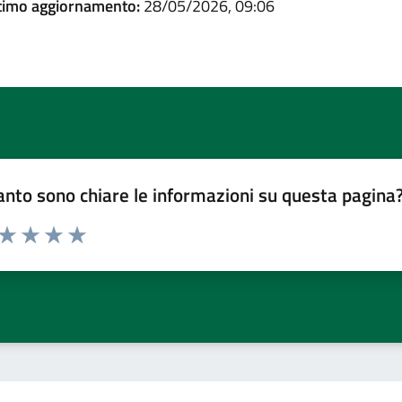
timo aggiornamento:
28/05/2026, 09:06
nto sono chiare le informazioni su questa pagina
 da 1 a 5 stelle la pagina
ta 1 stelle su 5
Valuta 2 stelle su 5
Valuta 3 stelle su 5
Valuta 4 stelle su 5
Valuta 5 stelle su 5