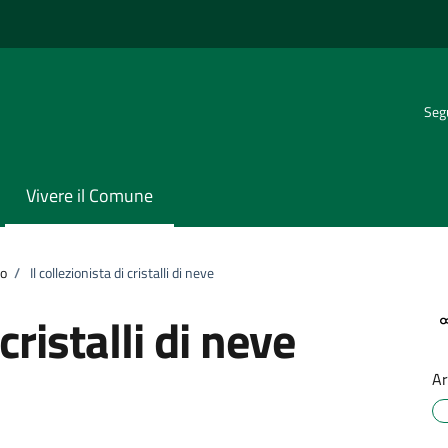
Segu
Vivere il Comune
ro
/
Il collezionista di cristalli di neve
 cristalli di neve
Ar