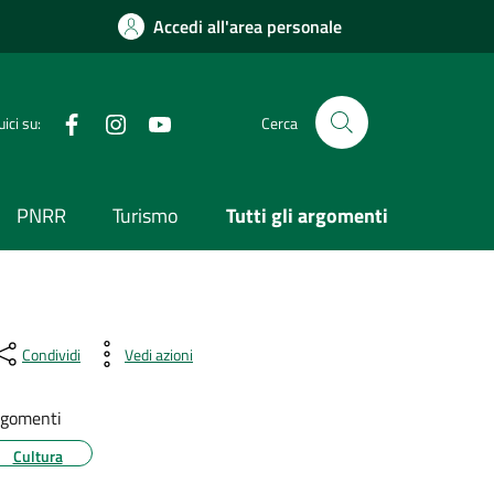
Accedi all'area personale
Visita la nostra pagina Facebook
Segui il nostro profilo su Instagram
Visita il nostro canale YouTube
ici su:
Cerca
PNRR
Turismo
Tutti gli argomenti
Condividi
Vedi azioni
gomenti
Cultura