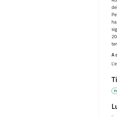
del
Pe
ha
si
20
te
A c
L'e
T
P
L