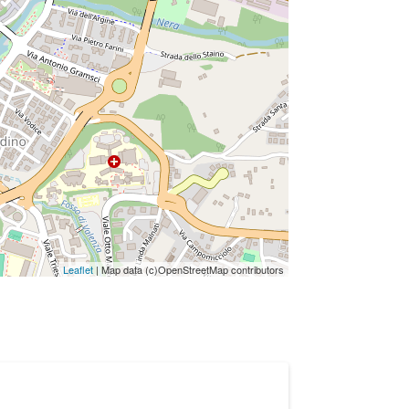
Leaflet
| Map data (c)OpenStreetMap contributors