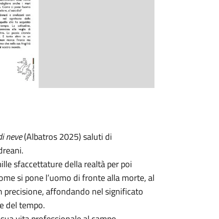
 di neve
(Albatros 2025) saluti di
dreani.
ille sfaccettature della realtà per poi
ome si pone l’uomo di fronte alla morte, al
on precisione, affondando nel significato
re del tempo.
 sua vita professionale al campo