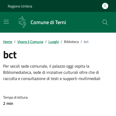
Vai ai contenuti
Vai al footer
Regione Umbria
Comune di Terni
Home
/
Vivere il Comune
/
Luoghi
/
Biblioteca
/
bct
bct
Dettagli del Luogo
Per secoli sede comunale, il palazzo oggi ospita la
Bibliomediateca, sede di iniziative culturali oltre che di
raccolta e consultazione di testi e supporti multimediali
Tempo di lettura:
2 min