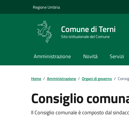
Vai ai contenuti
Vai al footer
Regione Umbria
Comune di Terni
Sito istituzionale del Comune
Amministrazione
Novità
Servizi
Home
/
Amministrazione
/
Organi di governo
/
Consig
Consiglio comun
Dettagli dell'unità 
Il Consiglio comunale è composto dal sindaco 