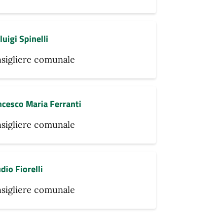
luigi Spinelli
sigliere comunale
ncesco Maria Ferranti
sigliere comunale
dio Fiorelli
sigliere comunale