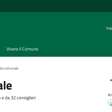
Segu
Vivere il Comune
lio comunale
ale
Ar
organizzativa
e da 32 consiglieri
C