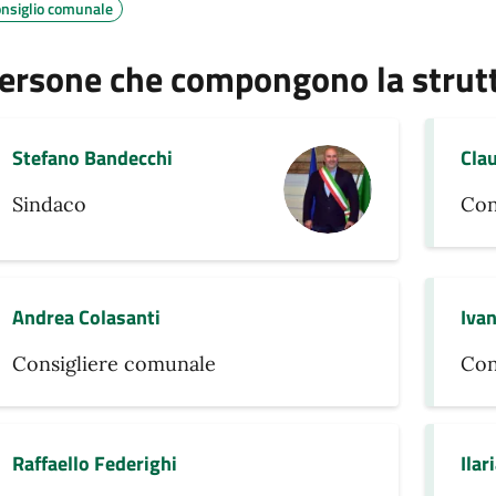
onsiglio comunale
ersone che compongono la strut
Stefano Bandecchi
Clau
Sindaco
Con
Andrea Colasanti
Iva
Consigliere comunale
Con
Raffaello Federighi
Ilar