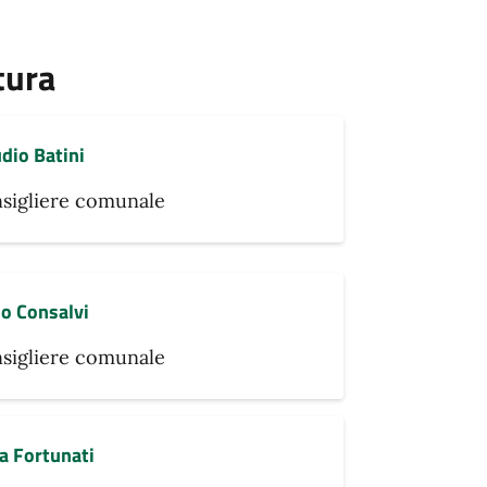
tura
dio Batini
sigliere comunale
no Consalvi
sigliere comunale
ia Fortunati