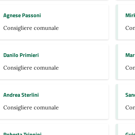
Agnese Passoni
Mirk
Consigliere comunale
Con
Danilo Primieri
Mar
Consigliere comunale
Con
Andrea Sterlini
Sand
Consigliere comunale
Con
Roberta Trippini
Gui