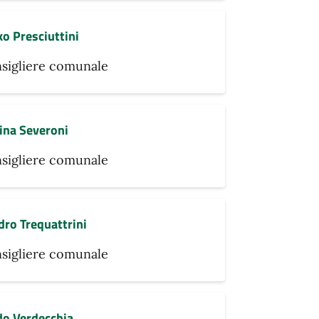
o Presciuttini
sigliere comunale
ina Severoni
sigliere comunale
ro Trequattrini
sigliere comunale
do Verdecchia