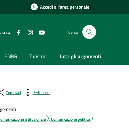
Accedi all'area personale
Visita la nostra pagina Facebook
Segui il nostro profilo su Instagram
Visita il nostro canale YouTube
ici su:
Cerca
PNRR
Turismo
Tutti gli argomenti
Condividi
Vedi azioni
gomenti
omunicazione istituzionale
Comunicazione politica