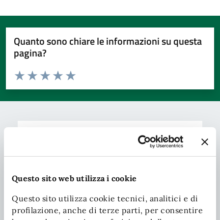
Quanto sono chiare le informazioni su questa
pagina?
Valuta da 1 a 5 stelle la pagina
Valuta 1 stelle su 5
Valuta 2 stelle su 5
Valuta 3 stelle su 5
Valuta 4 stelle su 5
Valuta 5 stelle su 5
Contatta il comune
Leggi le domande frequenti
Richiedi assistenza
Questo sito web utilizza i cookie
Chiama il comune
Questo sito utilizza cookie tecnici, analitici e di
profilazione, anche di terze parti, per consentire