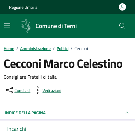
Vai ai contenuti
Vai al footer
Regione Umbria
Comune di Terni
Home
/
Amministrazione
/
Politici
/
Cecconi
Cecconi Marco Celestino
Dettagli della persona pubblica
Consigliere Fratelli d'Italia
Condividi
Vedi azioni
INDICE DELLA PAGINA
Incarichi