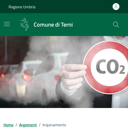
Vai ai contenuti
Vai al footer
Regione Umbria
Comune di Terni
Home
/
Argomenti
/
Inquinamento