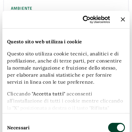
AMBIENTE
Deroghe ai limiti di rumore per
attività temporanee - cantieri
Rilascio di autorizzazione per lo svolgimento in
Questo sito web utilizza i cookie
deroga ai limiti di rumore previsti dalla
Questo sito utilizza cookie tecnici, analitici e di
classificazione acustica di cantieri edili, stradali e
profilazione, anche di terze parti, per consentire
assimilabili
la normale navigazione e fruizione dello stesso,
per elaborare analisi statistiche e per fornire
servizi in linea con le tue preferenze.
AMBIENTE
Cliccando
"Accetta tutti"
acconsenti
Deroghe ai limiti di rumore per
all’installazione di tutti i cookie mentre cliccando
la
"X"
posizionata a destra o il tasto
"Rifiuta"
attività temporanee -
chiudi il banner e continui la navigazione in
manifestazioni e spettacoli
Selezione
assenza di cookie diversi da quelli tecnici.
Necessari
del