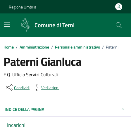
Vai ai contenuti
Vai al footer
Regione Umbria
Comune di Terni
Home
/
Amministrazione
/
Personale amministrativo
/
Paterni
Paterni Gianluca
Dettagli della persona pubblica
E.Q. Ufficio Servizi Culturali
Condividi
Vedi azioni
INDICE DELLA PAGINA
Incarichi