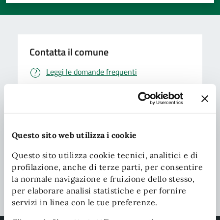
Valuta 1 stelle su 5
Valuta 2 stelle su 5
Valuta 3 stelle su 5
Valuta 4 stelle su 5
Valuta 5 stelle su 5
Contatta il comune
Leggi le domande frequenti
Richiedi assistenza
Chiama il comune
Prenota appuntamento
Questo sito web utilizza i cookie
Problemi in città
Questo sito utilizza cookie tecnici, analitici e di
profilazione, anche di terze parti, per consentire
Segnala disservizio
la normale navigazione e fruizione dello stesso,
per elaborare analisi statistiche e per fornire
servizi in linea con le tue preferenze.