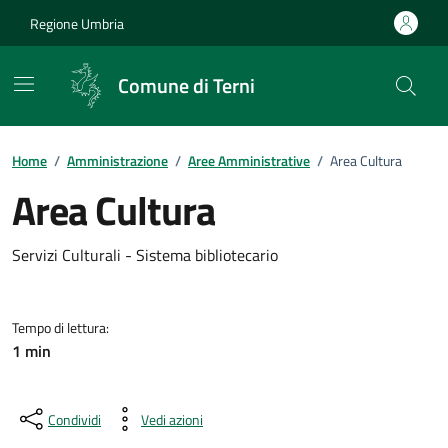
Vai ai contenuti
Vai al footer
Regione Umbria
Comune di Terni
Home
/
Amministrazione
/
Aree Amministrative
/
Area Cultura
Area Cultura
Dettagli dell'unità organizzativ
Servizi Culturali - Sistema bibliotecario
Tempo di lettura:
1 min
Condividi
Vedi azioni