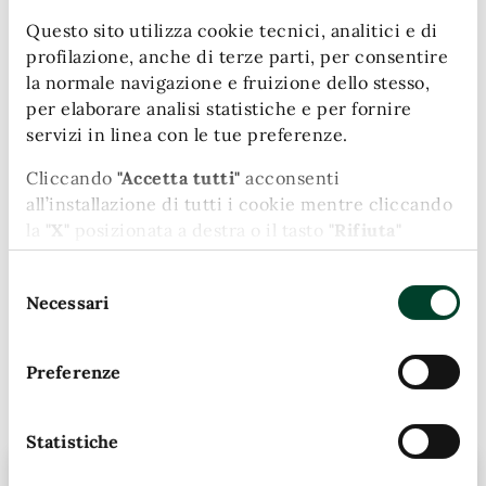
Questo sito utilizza cookie tecnici, analitici e di
profilazione, anche di terze parti, per consentire
la normale navigazione e fruizione dello stesso,
Leaflet
| Map data (c)OpenStreetMap contributors
per elaborare analisi statistiche e per fornire
servizi in linea con le tue preferenze.
Altre sedi
Cliccando
"Accetta tutti"
acconsenti
all’installazione di tutti i cookie mentre cliccando
la
"X"
posizionata a destra o il tasto
"Rifiuta"
bct
chiudi il banner e continui la navigazione in
Piazza della Repubblica, 1
Selezione
assenza di cookie diversi da quelli tecnici.
Necessari
05100
del
Puoi modificare in ogni momento le tue
consenso
preferenze cliccando l'apposita icona posizionata
Preferenze
in basso a sinistra; per maggiori informazioni
Contatti
consulta la nostra Cookie Policy cliccando
sull'apposito link presente nel footer del sito.
Statistiche
Telefono:
0744 549721