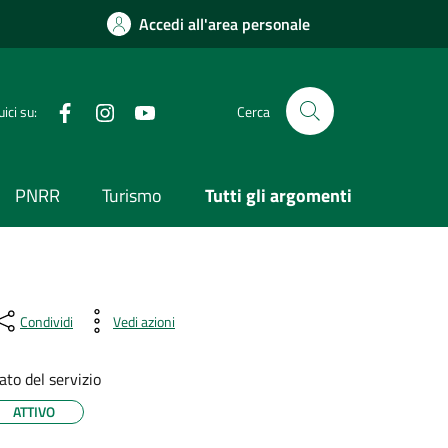
Accedi all'area personale
Visita la nostra pagina Facebook
Segui il nostro profilo su Instagram
Visita il nostro canale YouTube
ici su:
Cerca
PNRR
Turismo
Tutti gli argomenti
Condividi
Vedi azioni
ato del servizio
ATTIVO