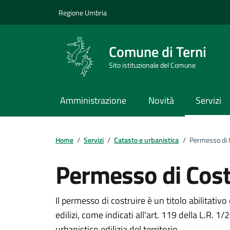
Vai ai contenuti
Vai al footer
Regione Umbria
Comune di Terni
Sito istituzionale del Comune
Amministrazione
Novità
Servizi
Home
/
Servizi
/
Catasto e urbanistica
/
Permesso di 
Permesso di Cost
Dettagli del Servizi
Il permesso di costruire è un titolo abilitativo
edilizi, come indicati all'art. 119 della L.R.
urbanistico edilizia del territorio