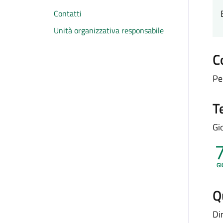
Contatti
Unità organizzativa responsabile
C
Pe
T
Gi
GI
Q
Di