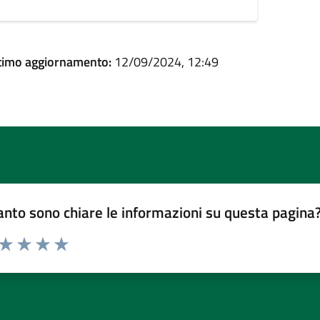
timo aggiornamento:
12/09/2024, 12:49
nto sono chiare le informazioni su questa pagina
 da 1 a 5 stelle la pagina
ta 1 stelle su 5
Valuta 2 stelle su 5
Valuta 3 stelle su 5
Valuta 4 stelle su 5
Valuta 5 stelle su 5