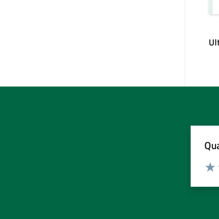
Ul
Qua
Valuta
Valu