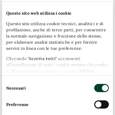
Urbana e dalla capacità del Comune di Terni di impiegarle in
maniera ottimale".
Questo sito web utilizza i cookie
Questo sito utilizza cookie tecnici, analitici e di
profilazione, anche di terze parti, per consentire
la normale navigazione e fruizione dello stesso,
per elaborare analisi statistiche e per fornire
servizi in linea con le tue preferenze.
Cliccando
"Accetta tutti"
acconsenti
all’installazione di tutti i cookie mentre cliccando
la
"X"
posizionata a destra o il tasto
"Rifiuta"
chiudi il banner e continui la navigazione in
Selezione
assenza di cookie diversi da quelli tecnici.
Necessari
del
Puoi modificare in ogni momento le tue
consenso
preferenze cliccando l'apposita icona posizionata
Preferenze
A cura di
in basso a sinistra; per maggiori informazioni
consulta la nostra Cookie Policy cliccando