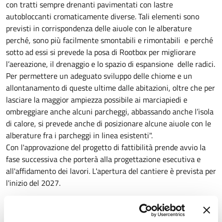
con tratti sempre drenanti pavimentati con lastre
autobloccanti cromaticamente diverse. Tali elementi sono
previsti in corrispondenza delle aiuole con le alberature
perché, sono più facilmente smontabili e rimontabili e perché
sotto ad essi si prevede la posa di Rootbox per migliorare
l’aereazione, il drenaggio e lo spazio di espansione delle radici.
Per permettere un adeguato sviluppo delle chiome e un
allontanamento di queste ultime dalle abitazioni, oltre che per
lasciare la maggior ampiezza possibile ai marciapiedi e
ombreggiare anche alcuni parcheggi, abbassando anche l’isola
di calore, si prevede anche di posizionare alcune aiuole con le
alberature fra i parcheggi in linea esistenti".
Con l'approvazione del progetto di fattibilità prende avvio la
fase successiva che porterà alla progettazione esecutiva e
all'affidamento dei lavori. L'apertura del cantiere è prevista per
l'inizio del 2027.
"Si tratta di un intervento significativo reso possibile -
dichiara l'assessore
Michela Bordoni -
dalle risorse di Agenda