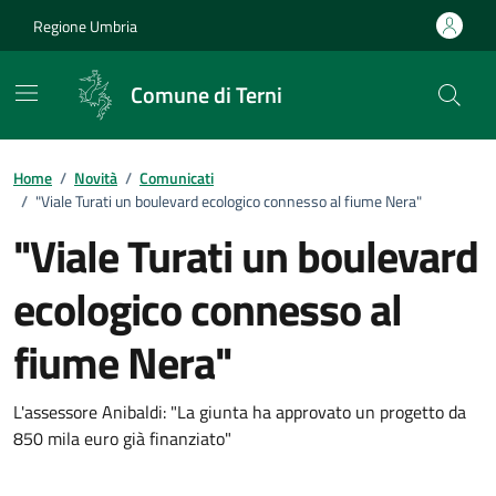
Vai ai contenuti
Vai al footer
Regione Umbria
Comune di Terni
Home
/
Novità
/
Comunicati
/
"Viale Turati un boulevard ecologico connesso al fiume Nera"
"Viale Turati un boulevard
ecologico connesso al
fiume Nera"
Dettagli della notizia
L'assessore Anibaldi: "La giunta ha approvato un progetto da
850 mila euro già finanziato"