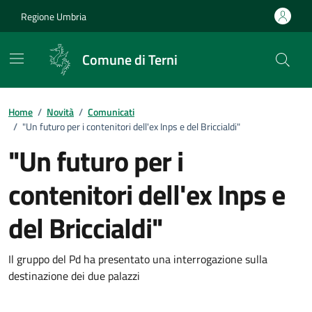
Vai ai contenuti
Vai al footer
Regione Umbria
Comune di Terni
Home
/
Novità
/
Comunicati
/
"Un futuro per i contenitori dell'ex Inps e del Briccialdi"
"Un futuro per i
contenitori dell'ex Inps e
del Briccialdi"
Dettagli della notizia
Il gruppo del Pd ha presentato una interrogazione sulla
destinazione dei due palazzi