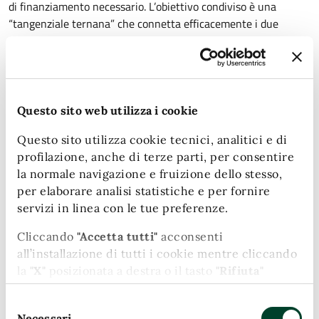
di finanziamento necessario. L’obiettivo condiviso è una
“tangenziale ternana” che connetta efficacemente i due
comuni e il sistema industriale dell’area, valorizzando il
patrimonio progettuale già acquisito senza disperderne il
valore.”.
Questo sito web utilizza i cookie
“L’inserimento della Variante nel Defr, il confronto avviato con
i tecnici di Anas e il coordinamento con i comuni di Terni e
Questo sito utilizza cookie tecnici, analitici e di
Narni rappresentano – dichiara
Francesco De Rebotti
,
profilazione, anche di terze parti, per consentire
assessore regionale alle Infrastrutture e Opere Pubbliche - i
la normale navigazione e fruizione dello stesso,
passi concreti con cui questa Giunta sta lavorando sull’opera.
per elaborare analisi statistiche e per fornire
Il Pfte è un patrimonio tecnico solido, che va aggiornato nei
servizi in linea con le tue preferenze.
costi e collocato in un quadro finanziario sostenibile. È questo
Cliccando
"Accetta tutti"
acconsenti
il lavoro che stiamo portando avanti con metodo”.
all’installazione di tutti i cookie mentre cliccando
la
"X"
posizionata a destra o il tasto
"Rifiuta"
“Condividiamo da sempre la prospettiva di realizzazione di
chiudi il banner e continui la navigazione in
un’arteria fondamentale che colleghi la E45 con la Flaminia –
Selezione
assenza di cookie diversi da quelli tecnici.
Necessari