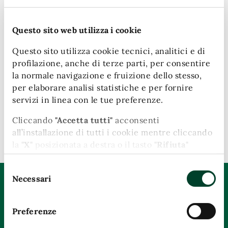
Questa pagina è gestita da
Questo sito web utilizza i cookie
Ufficio Comunicazione - Agit
Questo sito utilizza cookie tecnici, analitici e di
profilazione, anche di terze parti, per consentire
Piazza Ridolfi, 1
la normale navigazione e fruizione dello stesso,
05100
per elaborare analisi statistiche e per fornire
servizi in linea con le tue preferenze.
Cliccando
"Accetta tutti"
acconsenti
Ultimo aggiornamento:
08/06/2026, 16:35
all’installazione di tutti i cookie mentre cliccando
la
"X"
posizionata a destra o il tasto
"Rifiuta"
chiudi il banner e continui la navigazione in
Selezione
assenza di cookie diversi da quelli tecnici.
Necessari
del
Quanto sono chiare le informazioni su questa
Puoi modificare in ogni momento le tue
consenso
pagina?
preferenze cliccando l'apposita icona posizionata
Preferenze
in basso a sinistra; per maggiori informazioni
Valuta da 1 a 5 stelle la pagina
consulta la nostra Cookie Policy cliccando