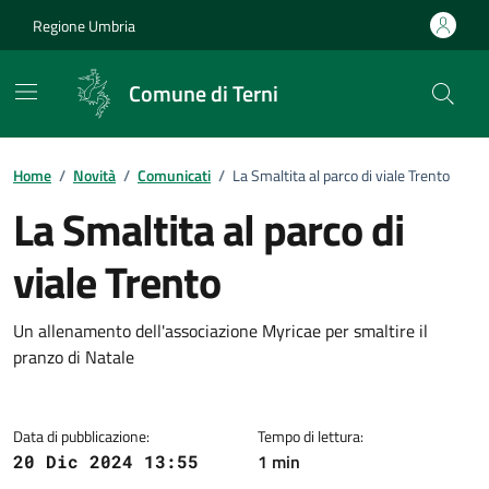
Vai ai contenuti
Vai al footer
Regione Umbria
Comune di Terni
Home
/
Novità
/
Comunicati
/
La Smaltita al parco di viale Trento
La Smaltita al parco di
viale Trento
Dettagli della notizia
Un allenamento dell'associazione Myricae per smaltire il
pranzo di Natale
Data di pubblicazione:
Tempo di lettura:
1 min
20 Dic 2024 13:55