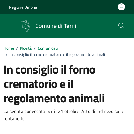
Vai ai contenuti
Vai al footer
Regione Umbria
Comune di Terni
Home
/
Novità
/
Comunicati
/
In consiglio il forno crematorio e il regolamento animali
In consiglio il forno
crematorio e il
regolamento animali
Dettagli della notizia
La seduta convocata per il 21 ottobre. Atto di indirizzo sulle
fontanelle