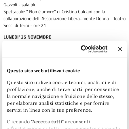
Gazzoli - sala blu
Spettacolo: " Non è amore" di Cristina Caldani con la
collaborazione dell' Associazione Libera...mente Donna - Teatro
Secci di Terni - ore 21
LUNEDI' 25 NOVEMBRE
biblioteca comunale di Terni ore 8.30 POSIZIONAMENTO
PANCHINA a cura dell' Istituto Tecnico Tecnologico in
collaborazione con la scuola edile
ore 8.50 esibizione delle alunne/i della Direzione didattica "
Questo sito web utilizza i cookie
Aldo Moro"
ore 9 saluti delle Autorità
Questo sito utilizza cookie tecnici, analitici e di
ore 9.30 MANI CREATIVE CONTRO LA VIOLENZA SULLE
profilazione, anche di terze parti, per consentire
DONNE - PERFORMANCE
la normale navigazione e fruizione dello stesso,
NOI SIAMO LUCE" E MOSTRA COLLETTIVA (chiostrina bet)
per elaborare analisi statistiche e per fornire
Liceo Artistico Metelli di Terni in collaborazione con
servizi in linea con le tue preferenze.
l'Associazione Noità APS
ore 11 CAMMINATA DELLO SPORT dalla chiesa del Carmine
Cliccando
"Accetta tutti"
acconsenti
fino a P.zzo Spada (panchina rossa) e consegna della fiaccola
all’installazione di tutti i cookie mentre cliccando