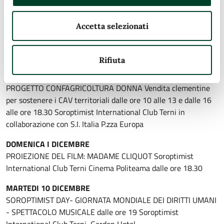
PRESENTAZIONE PROGETTO: VIOLENZA DOMESTICA E
VITTIMIZZAZIONE SECONDARIA.PARLIAMONE... ore 10
Accetta selezionati
proposto da USR Umbria Ufficio provinciale di Terni e Tribunale
di Terni che ha coinvolto gli Istituti superiori della Provincia
Palazzo Gazzoli
Rifiuta
SABATO 30 NOVEMBRE
PROGETTO CONFAGRICOLTURA DONNA Vendita clementine
per sostenere i CAV territoriali dalle ore 10 alle 13 e dalle 16
alle ore 18.30 Soroptimist International Club Terni in
collaborazione con S.I. Italia P.zza Europa
DOMENICA I DICEMBRE
PROIEZIONE DEL FILM: MADAME CLIQUOT Soroptimist
International Club Terni Cinema Politeama dalle ore 18.30
MARTEDI 10 DICEMBRE
SOROPTIMIST DAY- GIORNATA MONDIALE DEI DIRITTI UMANI
- SPETTACOLO MUSICALE dalle ore 19 Soroptimist
International Club Terni, Garden Hotel