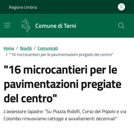
Vai ai contenuti
Vai al footer
Regione Umbria
Comune di Terni
Home
/
Novità
/
Comunicati
/
"16 microcantieri per le pavimentazioni pregiate del centro"
"16 microcantieri per le
pavimentazioni pregiate
del centro"
Dettagli della notizia
L'assessore Iapadre: "Su Piazza Ridolfi, Corso del Popolo e via
Colombo rimuoviamo rattoppi e avvallamenti decennali"