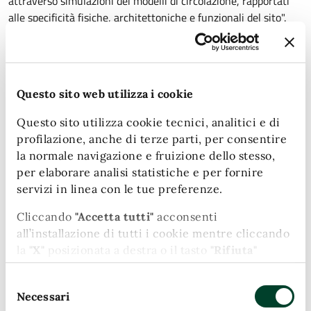
attraverso simulazioni dei modelli di circolazione, rapportati
alle specificità fisiche, architettoniche e funzionali del sito".
A cura di
Questa pagina è gestita da
Questo sito web utilizza i cookie
Questo sito utilizza cookie tecnici, analitici e di
Ufficio Comunicazione - Agit
profilazione, anche di terze parti, per consentire
Piazza Ridolfi, 1
la normale navigazione e fruizione dello stesso,
05100
per elaborare analisi statistiche e per fornire
servizi in linea con le tue preferenze.
Persone
Cliccando
"Accetta tutti"
acconsenti
all’installazione di tutti i cookie mentre cliccando
"16 microcantieri per le pavimentazioni pregiate del centro"
la
"X"
posizionata a destra o il tasto
"Rifiuta"
chiudi il banner e continui la navigazione in
Ultimo aggiornamento:
18/09/2025, 13:17
Selezione
assenza di cookie diversi da quelli tecnici.
Necessari
del