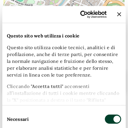
Questo sito web utilizza i cookie
Leaflet
| Map data (c)OpenStreetMap contributors
Questo sito utilizza cookie tecnici, analitici e di
profilazione, anche di terze parti, per consentire
Contatti
la normale navigazione e fruizione dello stesso,
per elaborare analisi statistiche e per fornire
servizi in linea con le tue preferenze.
Telefono:
0744 549721
Telefono:
0744 549088
Cliccando
"Accetta tutti"
acconsenti
all’installazione di tutti i cookie mentre cliccando
la
"X"
posizionata a destra o il tasto
"Rifiuta"
chiudi il banner e continui la navigazione in
Ultimo aggiornamento:
11/11/2024, 16:54
Selezione
assenza di cookie diversi da quelli tecnici.
Necessari
del
Puoi modificare in ogni momento le tue
consenso