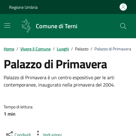
Vai ai contenuti
Vai al footer
Regione Umbria
Comune di Terni
Home
/
Vivere il Comune
/
Luoghi
/
Palazzo
/
Palazzo di Primavera
Palazzo di Primavera
Dettagli del Luogo
Palazzo di Primavera è un centro espositivo per le arti
contemporanee, inaugurato nella primavera del 2004.
Tempo di lettura:
1 min
Condividi
Vedi azioni