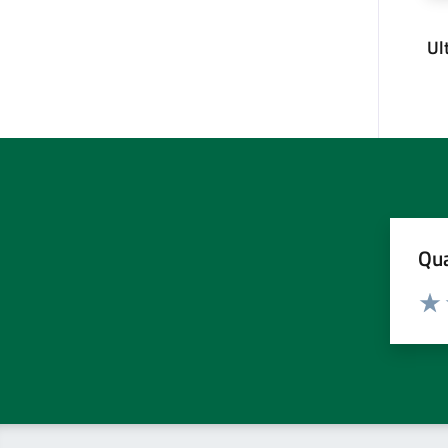
Ul
Qua
Valuta
Valu