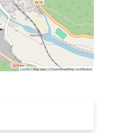
Leaflet
| Map data (c)OpenStreetMap contributors