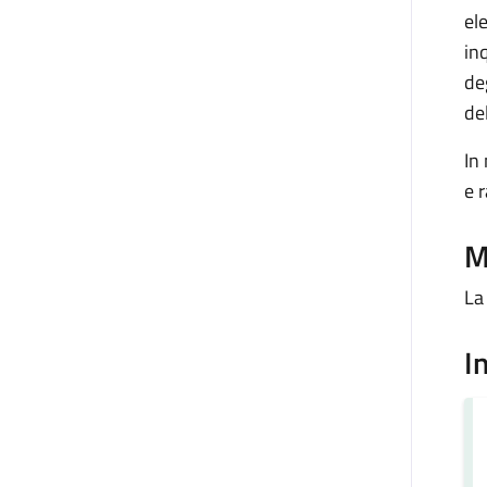
el
in
de
de
In
e 
M
La
I