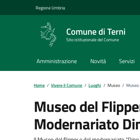
Vai ai contenuti
Vai al footer
Regione Umbria
Comune di Terni
Sito istituzionale del Comune
Amministrazione
Novità
Servizi
Home
/
Vivere il Comune
/
Luoghi
/
Museo
/
Museo d
Museo del Flipper
Modernariato Di
Il Museo del flipper e del modernariato “Dino