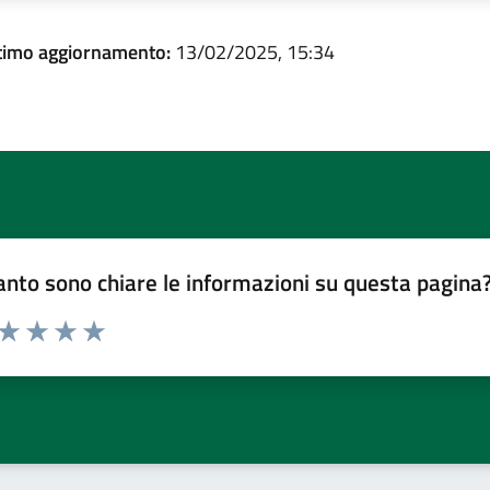
timo aggiornamento:
13/02/2025, 15:34
nto sono chiare le informazioni su questa pagina
 da 1 a 5 stelle la pagina
ta 1 stelle su 5
Valuta 2 stelle su 5
Valuta 3 stelle su 5
Valuta 4 stelle su 5
Valuta 5 stelle su 5