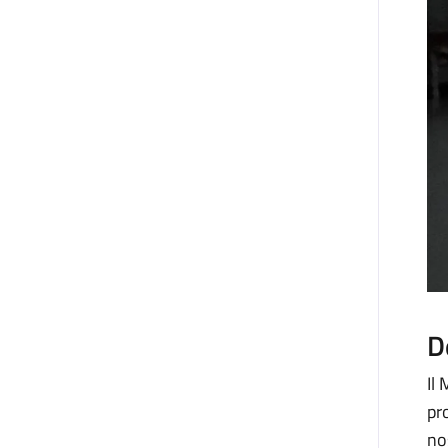
D
Il
pr
no