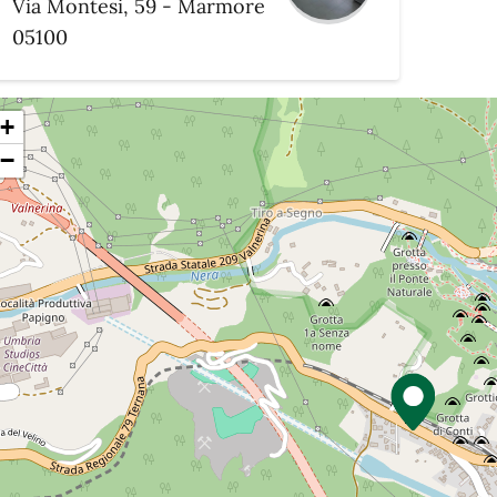
Via Montesi, 59 - Marmore
05100
+
−