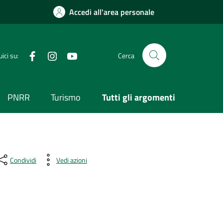
Accedi all'area personale
Visita la nostra pagina Facebook
Segui il nostro profilo su Instagram
Visita il nostro canale YouTube
ici su:
Cerca
PNRR
Turismo
Tutti gli argomenti
Condividi
Vedi azioni