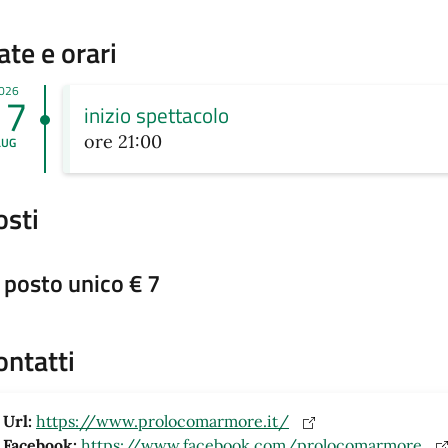
ate e orari
026
17
inizio spettacolo
ore 21:00
LUG
osti
posto unico € 7
ontatti
Url:
https://www.prolocomarmore.it/
Facebook:
https://www.facebook.com/prolocomarmore