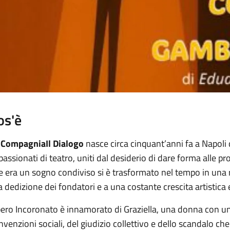
os'è
Compagnia
Il Dialogo
nasce circa cinquant’anni fa a Napoli d
passionati di teatro, uniti dal desiderio di dare forma alle p
e era un sogno condiviso si è trasformato nel tempo in una re
la dedizione dei fondatori e a una costante crescita artistica 
bero Incoronato è innamorato di Graziella, una donna con un 
nvenzioni sociali, del giudizio collettivo e dello scandalo ch