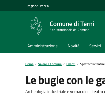
Vai ai contenuti
Vai al footer
Regione Umbria
Comune di Terni
Sito istituzionale del Comune
Amministrazione
Novità
Servizi
Home
/
Vivere il Comune
/
Eventi
/
Spettacolo teatral
Le bugie con le 
Dettagli dell'evento
Archeologia industriale e vernacolo: il teatro 