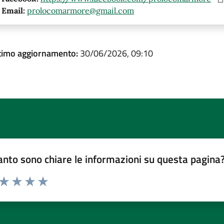
Email:
prolocomarmore@gmail.com
timo aggiornamento:
30/06/2026, 09:10
nto sono chiare le informazioni su questa pagina
 da 1 a 5 stelle la pagina
ta 1 stelle su 5
Valuta 2 stelle su 5
Valuta 3 stelle su 5
Valuta 4 stelle su 5
Valuta 5 stelle su 5