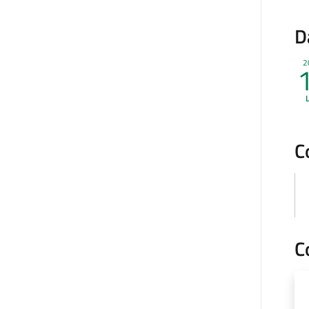
D
2
C
C