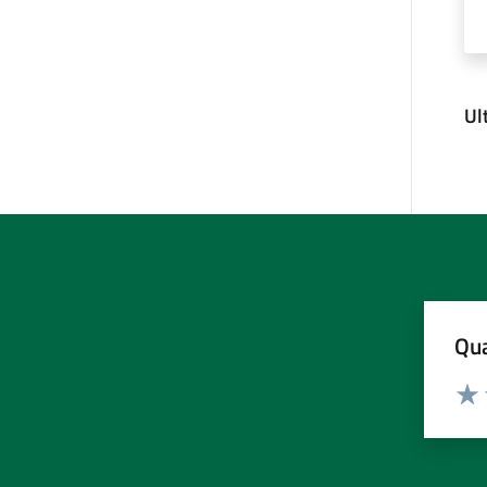
Ul
Qua
Valuta
Valu