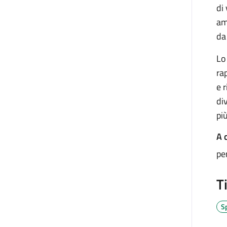
di
am
da
Lo
ra
e 
di
pi
A c
per
T
Sp