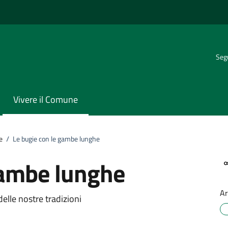
Segu
Vivere il Comune
e
/
Le bugie con le gambe lunghe
gambe lunghe
Ar
delle nostre tradizioni