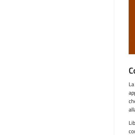
C
La
ap
ch
al
Li
co