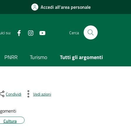
Accedi all'area personale
Visita la nostra pagina Facebook
Segui il nostro profilo su Instagram
Visita il nostro canale YouTube
ici su:
Cerca
PNRR
Turismo
Tutti gli argomenti
Condividi
Vedi azioni
gomenti
Cultura