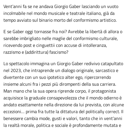
Vent’anni fa se ne andava Giorgio Gaber lasciando un vuoto
incolmabile nel mondo musicale e teatrale italiano, già da
tempo avviato sul binario morto del conformismo artistico.
E se Gaber oggi tornasse fra noi? Avrebbe la libertà di allora o
sarebbe imbrigliato nelle maglie del conformismo culturale,
ricevendo post e cinguettii con accuse di intolleranza,
razzismo e (addirittura) fascismo?
Lo spettacolo immagina un Giorgio Gaber redivivo catapultato
nel 2023, che intraprende un dialogo originale, sarcastico e
divertente con un suo ipotetico alter ego, ripercorrendo
insieme alcuni fra i pezzi più dirompenti della sua carriera.
Man mano che la sua opera riprende corpo, il protagonista
acquisisce la graduale consapevolezza che il mondo odierno è
andato esattamente nella direzione da lui prevista, con alcune
eccezioni… prima fra tutte la dittatura del politically correct. Il
benessere cambia mode, gusti e valori, tanto che in vent’anni
la realtà morale, politica e sociale è profondamente mutata e