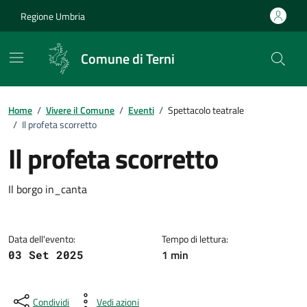
Vai ai contenuti
Vai al footer
Regione Umbria
Comune di Terni
Home
/
Vivere il Comune
/
Eventi
/
Spettacolo teatrale
/
Il profeta scorretto
Il profeta scorretto
Dettagli dell'evento
Il borgo in_canta
Data dell'evento:
Tempo di lettura:
1 min
03 Set 2025
Condividi
Vedi azioni