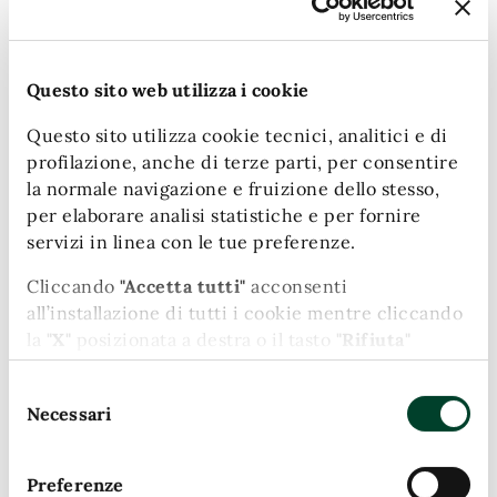
Questo sito web utilizza i cookie
Questo sito utilizza cookie tecnici, analitici e di
profilazione, anche di terze parti, per consentire
la normale navigazione e fruizione dello stesso,
Leaflet
| Map data (c)OpenStreetMap contributors
per elaborare analisi statistiche e per fornire
servizi in linea con le tue preferenze.
Date e orari
Cliccando
"Accetta tutti"
acconsenti
all’installazione di tutti i cookie mentre cliccando
2025
03
inizio spettacolo
la
"X"
posizionata a destra o il tasto
"Rifiuta"
SET
chiudi il banner e continui la navigazione in
ore 21:00
Selezione
assenza di cookie diversi da quelli tecnici.
Necessari
del
Puoi modificare in ogni momento le tue
consenso
Costi
preferenze cliccando l'apposita icona posizionata
Preferenze
in basso a sinistra; per maggiori informazioni