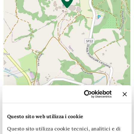
Leaflet
| Map data (c)OpenStreetMap contributors
Date e orari
Questo sito web utilizza i cookie
2026
Questo sito utilizza cookie tecnici, analitici e di