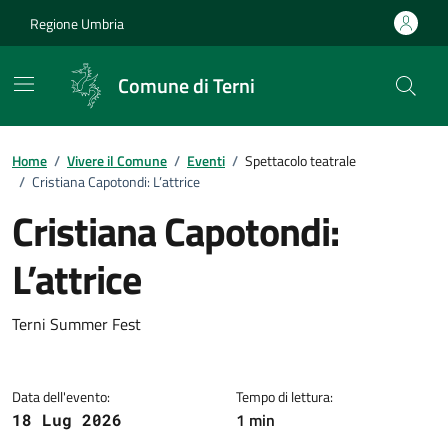
Vai ai contenuti
Vai al footer
Regione Umbria
Comune di Terni
Home
/
Vivere il Comune
/
Eventi
/
Spettacolo teatrale
/
Cristiana Capotondi: L’attrice
Cristiana Capotondi:
L’attrice
Dettagli dell'evento
Terni Summer Fest
Data dell'evento:
Tempo di lettura:
1 min
18 Lug 2026