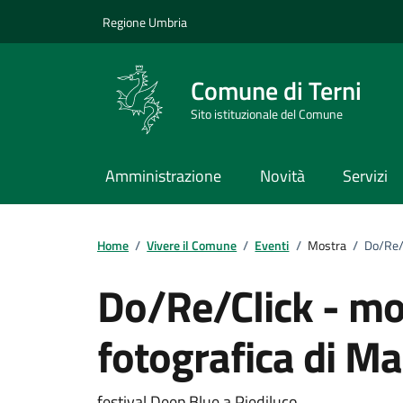
Vai ai contenuti
Vai al footer
Regione Umbria
Comune di Terni
Sito istituzionale del Comune
Amministrazione
Novità
Servizi
Home
/
Vivere il Comune
/
Eventi
/
Mostra
/
Do/Re/C
Do/Re/Click - mo
fotografica di Ma
festival Deep Blue a Piediluco