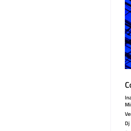
C
In
Mi
Ve
Dj