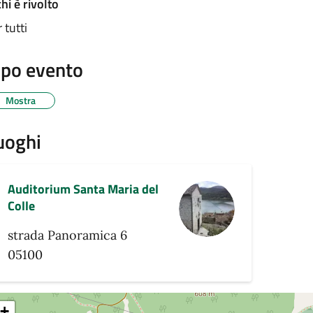
hi è rivolto
 tutti
ipo evento
Mostra
uoghi
Auditorium Santa Maria del
Colle
strada Panoramica 6
05100
+