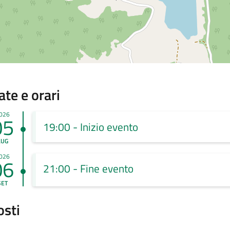
ate e orari
026
05
19:00 - Inizio evento
LUG
026
06
21:00 - Fine evento
SET
osti