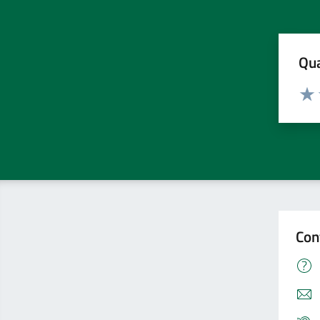
Qua
Valuta
Valu
Con