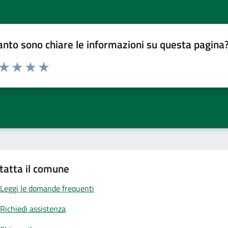
nto sono chiare le informazioni su questa pagina
 da 1 a 5 stelle la pagina
ta 1 stelle su 5
Valuta 2 stelle su 5
Valuta 3 stelle su 5
Valuta 4 stelle su 5
Valuta 5 stelle su 5
tatta il comune
Leggi le domande frequenti
Richiedi assistenza