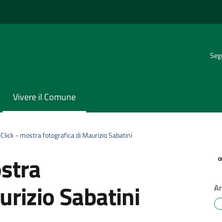
Segu
Vivere il Comune
lick - mostra fotografica di Maurizio Sabatini
stra
urizio Sabatini
Ar