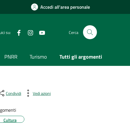
Accedi all'area personale
Visita la nostra pagina Facebook
Segui il nostro profilo su Instagram
Visita il nostro canale YouTube
ici su:
Cerca
PNRR
Turismo
Tutti gli argomenti
Condividi
Vedi azioni
gomenti
Cultura