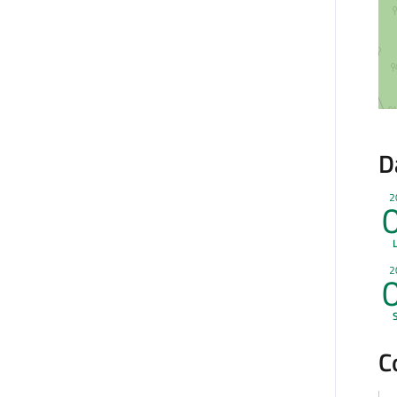
D
2
2
C