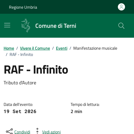
Vai ai contenuti
Vai al footer
Regione Umbria
Comune di Terni
Home
/
Vivere il Comune
/
Eventi
/
Manifestazione musicale
/
RAF - Infinito
RAF - Infinito
Dettagli dell'evento
Tributo d'Autore
Data dell'evento:
Tempo di lettura:
2 min
19 Set 2026
Condividi
Vedi azioni