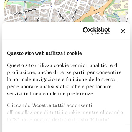
Leaflet
| Map data (c)OpenStreetMap contributors
Questo sito web utilizza i cookie
Date e orari
Questo sito utilizza cookie tecnici, analitici e di
profilazione, anche di terze parti, per consentire
2025
la normale navigazione e fruizione dello stesso,
05
09:30 - Inizio evento
per elaborare analisi statistiche e per fornire
NOV
servizi in linea con le tue preferenze.
2025
Cliccando
"Accetta tutti"
acconsenti
05
11:00 - Fine evento
all’installazione di tutti i cookie mentre cliccando
NOV
la
"X"
posizionata a destra o il tasto
"Rifiuta"
chiudi il banner e continui la navigazione in