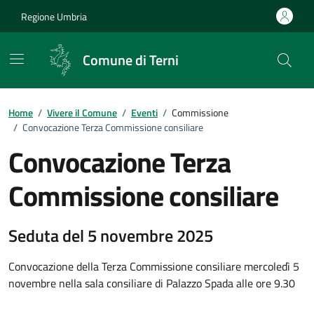
Vai ai contenuti
Vai al footer
Regione Umbria
Comune di Terni
Home
/
Vivere il Comune
/
Eventi
/
Commissione
/
Convocazione Terza Commissione consiliare
Convocazione Terza
Commissione consiliare
Seduta del 5 novembre 2025
Dettagli dell'evento
Convocazione della Terza Commissione consiliare mercoledì 5
novembre nella sala consiliare di Palazzo Spada alle ore 9.30