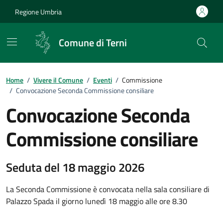
Vai ai contenuti
Vai al footer
Regione Umbria
Comune di Terni
Home
/
Vivere il Comune
/
Eventi
/
Commissione
/
Convocazione Seconda Commissione consiliare
Convocazione Seconda
Commissione consiliare
Seduta del 18 maggio 2026
Dettagli dell'evento
La Seconda Commissione è convocata nella sala consiliare di
Palazzo Spada il giorno lunedì 18 maggio alle ore 8.30