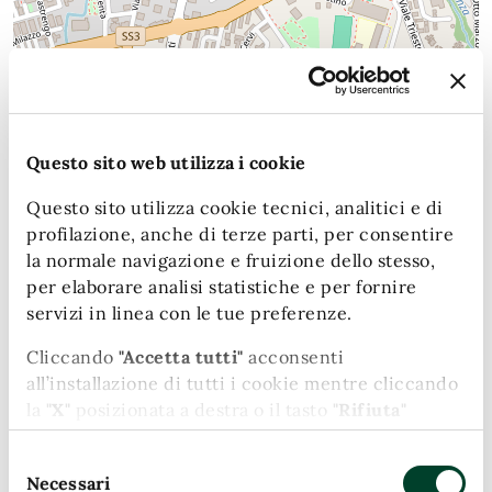
Leaflet
| Map data (c)OpenStreetMap contributors
Date e orari
Questo sito web utilizza i cookie
2026
18
Questo sito utilizza cookie tecnici, analitici e di
08:30 - Inizio evento
profilazione, anche di terze parti, per consentire
MAG
la normale navigazione e fruizione dello stesso,
per elaborare analisi statistiche e per fornire
2026
18
09:30 - Fine evento
servizi in linea con le tue preferenze.
MAG
Cliccando
"Accetta tutti"
acconsenti
all’installazione di tutti i cookie mentre cliccando
la
"X"
posizionata a destra o il tasto
"Rifiuta"
Aggiungi al calendario
chiudi il banner e continui la navigazione in
Selezione
assenza di cookie diversi da quelli tecnici.
Necessari
del