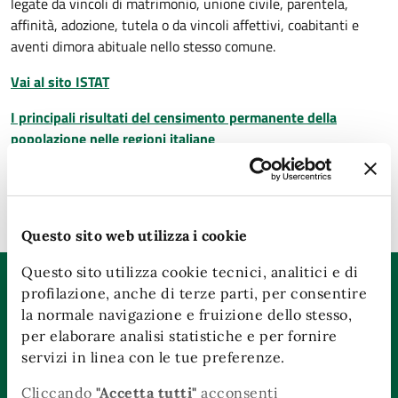
legate da vincoli di matrimonio, unione civile, parentela,
affinità, adozione, tutela o da vincoli affettivi, coabitanti e
aventi dimora abituale nello stesso comune.
Vai al sito ISTAT
I principali risultati del censimento permanente della
popolazione nelle regioni italiane
Ultimo aggiornamento:
12/05/2026, 14:28
Questo sito web utilizza i cookie
Questo sito utilizza cookie tecnici, analitici e di
Quanto sono chiare le informazioni su questa
profilazione, anche di terze parti, per consentire
pagina?
la normale navigazione e fruizione dello stesso,
per elaborare analisi statistiche e per fornire
Valuta da 1 a 5 stelle la pagina
servizi in linea con le tue preferenze.
Valuta 1 stelle su 5
Valuta 2 stelle su 5
Valuta 3 stelle su 5
Valuta 4 stelle su 5
Valuta 5 stelle su 5
Cliccando
"Accetta tutti"
acconsenti