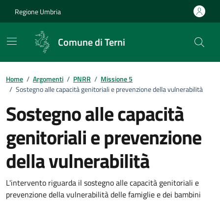
Vai ai contenuti
Vai al footer
Regione Umbria
Comune di Terni
Home
/
Argomenti
/
PNRR
/
Missione 5
/
Sostegno alle capacità genitoriali e prevenzione della vulnerabilità
Sostegno alle capacità
genitoriali e prevenzione
della vulnerabilità
Dettagli della pagina informati
L'intervento riguarda il sostegno alle capacità genitoriali e
prevenzione della vulnerabilità delle famiglie e dei bambini