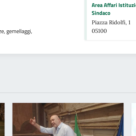
Area Affari Istituz
Sindaco
Piazza Ridolfi, 1
omento
e, gemellaggi,
05100