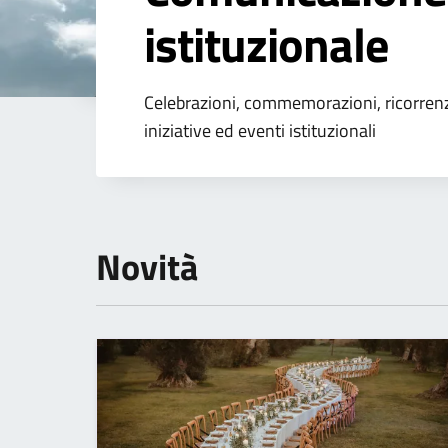
istituzionale
Dettagli dell'arg
Celebrazioni, commemorazioni, ricorrenz
iniziative ed eventi istituzionali
Novità