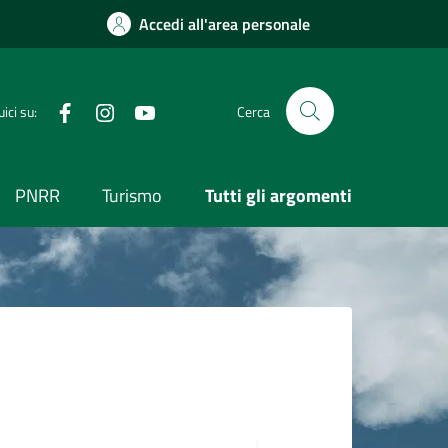
Accedi all'area personale
Visita la nostra pagina Facebook
Segui il nostro profilo su Instagram
Visita il nostro canale YouTube
ici su:
Cerca
PNRR
Turismo
Tutti gli argomenti