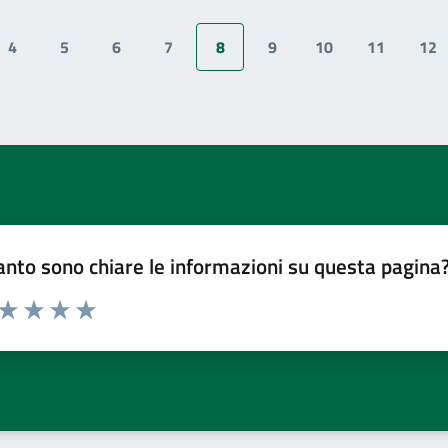
4
5
6
7
8
9
10
11
12
Pagina
Pagina
Pagina
Pagina
Pagina attuale
Pagina
Pagina
Pagina
Pa
nto sono chiare le informazioni su questa pagina
 da 1 a 5 stelle la pagina
ta 1 stelle su 5
Valuta 2 stelle su 5
Valuta 3 stelle su 5
Valuta 4 stelle su 5
Valuta 5 stelle su 5