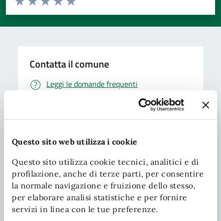
Valuta 1 stelle su 5
Valuta 2 stelle su 5
Valuta 3 stelle su 5
Valuta 4 stelle su 5
Valuta 5 stelle su 5
Contatta il comune
Leggi le domande frequenti
Richiedi assistenza
Chiama il comune
Questo sito web utilizza i cookie
Prenota appuntamento
Questo sito utilizza cookie tecnici, analitici e di
Problemi in città
profilazione, anche di terze parti, per consentire
la normale navigazione e fruizione dello stesso,
Segnala disservizio
per elaborare analisi statistiche e per fornire
servizi in linea con le tue preferenze.