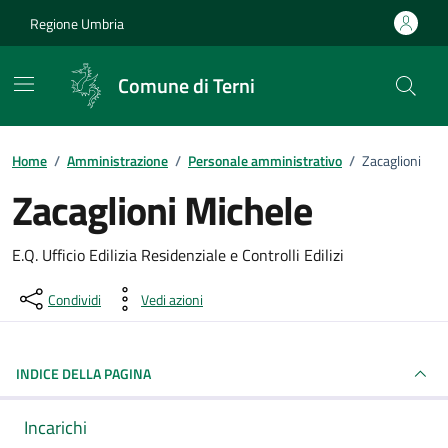
Vai ai contenuti
Vai al footer
Regione Umbria
Comune di Terni
Home
/
Amministrazione
/
Personale amministrativo
/
Zacaglioni
Zacaglioni Michele
Dettagli della persona pubblica
E.Q. Ufficio Edilizia Residenziale e Controlli Edilizi
Condividi
Vedi azioni
INDICE DELLA PAGINA
Incarichi