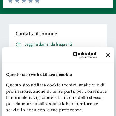
Valuta 1 stelle su 5
Valuta 2 stelle su 5
Valuta 3 stelle su 5
Valuta 4 stelle su 5
Valuta 5 stelle su 5
Contatta il comune
Leggi le domande frequenti
Richiedi assistenza
Chiama il comune
Questo sito web utilizza i cookie
Prenota appuntamento
Questo sito utilizza cookie tecnici, analitici e di
Problemi in città
profilazione, anche di terze parti, per consentire
la normale navigazione e fruizione dello stesso,
Segnala disservizio
per elaborare analisi statistiche e per fornire
servizi in linea con le tue preferenze.