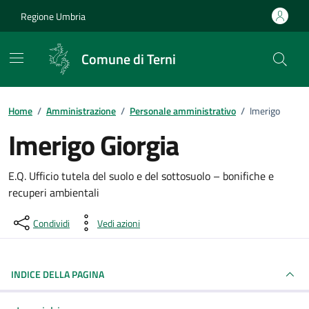
Vai ai contenuti
Vai al footer
Regione Umbria
Comune di Terni
Home
/
Amministrazione
/
Personale amministrativo
/
Imerigo
Imerigo Giorgia
Dettagli della persona pubblica
E.Q. Ufficio tutela del suolo e del sottosuolo – bonifiche e
recuperi ambientali
Condividi
Vedi azioni
INDICE DELLA PAGINA