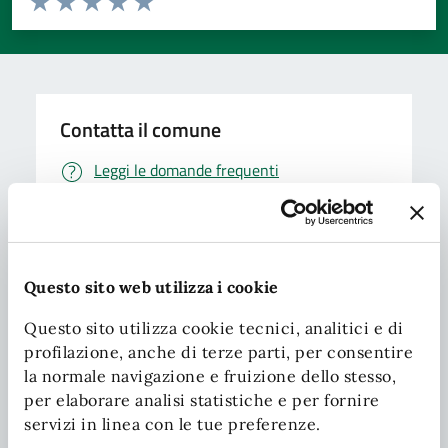
Valuta 1 stelle su 5
Valuta 2 stelle su 5
Valuta 3 stelle su 5
Valuta 4 stelle su 5
Valuta 5 stelle su 5
Contatta il comune
Leggi le domande frequenti
Richiedi assistenza
Chiama il comune
Questo sito web utilizza i cookie
Prenota appuntamento
Questo sito utilizza cookie tecnici, analitici e di
Problemi in città
profilazione, anche di terze parti, per consentire
la normale navigazione e fruizione dello stesso,
Segnala disservizio
per elaborare analisi statistiche e per fornire
servizi in linea con le tue preferenze.