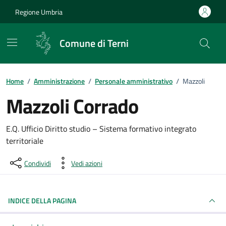
Vai ai contenuti
Vai al footer
Regione Umbria
Comune di Terni
Home
/
Amministrazione
/
Personale amministrativo
/
Mazzoli
Mazzoli Corrado
Dettagli della persona pubblica
E.Q. Ufficio Diritto studio – Sistema formativo integrato
territoriale
Condividi
Vedi azioni
INDICE DELLA PAGINA