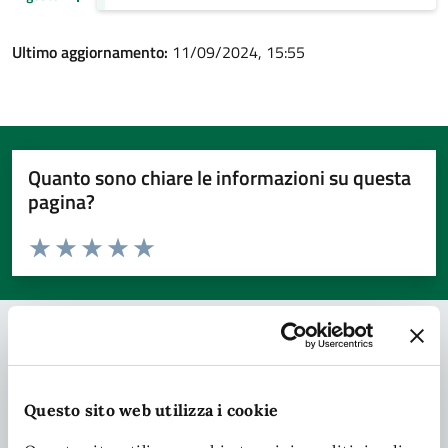
Ultimo aggiornamento:
11/09/2024, 15:55
Quanto sono chiare le informazioni su questa
pagina?
Valuta da 1 a 5 stelle la pagina
Valuta 1 stelle su 5
Valuta 2 stelle su 5
Valuta 3 stelle su 5
Valuta 4 stelle su 5
Valuta 5 stelle su 5
Contatta il comune
Questo sito web utilizza i cookie
Leggi le domande frequenti