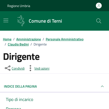
Vai ai contenuti
Vai al footer
Regione Umbria
Comune di Terni
Home
/
Amministrazione
/
Personale Amministrativo
/
Claudio Bedini
/
Dirigente
Dirigente
Condividi
Vedi azioni
INDICE DELLA PAGINA
Tipo di incarico
Persona