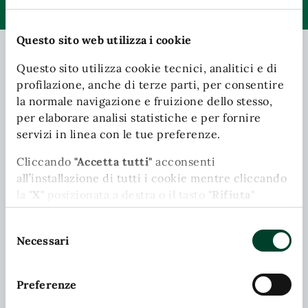
Valuta 1 stelle su 5
Valuta 2 stelle su 5
Valuta 3 stelle su 5
Valuta 4 stelle su 5
Valuta 5 stelle su 5
Questo sito web utilizza i cookie
Questo sito utilizza cookie tecnici, analitici e di
Contatta il comune
profilazione, anche di terze parti, per consentire
la normale navigazione e fruizione dello stesso,
Leggi le domande frequenti
per elaborare analisi statistiche e per fornire
servizi in linea con le tue preferenze.
Richiedi assistenza
Cliccando
"Accetta tutti"
acconsenti
Chiama il comune
all’installazione di tutti i cookie mentre cliccando
la
"X"
posizionata a destra o il tasto
"Rifiuta"
Prenota appuntamento
chiudi il banner e continui la navigazione in
Selezione
Problemi in città
assenza di cookie diversi da quelli tecnici.
Necessari
del
Puoi modificare in ogni momento le tue
Segnala disservizio
consenso
preferenze cliccando l'apposita icona posizionata
Preferenze
in basso a sinistra; per maggiori informazioni
consulta la nostra Cookie Policy cliccando