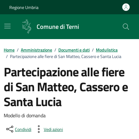
Vai ai contenuti
Vai al footer
Regione Umbria
Comune di Terni
Home
/
Amministrazione
/
Documenti e dati
/
Modulistica
/
Partecipazione alle fiere di San Matteo, Cassero e Santa Lucia
Partecipazione alle fiere
di San Matteo, Cassero e
Santa Lucia
Dettagli del documento pubblic
Modello di domanda
Condividi
Vedi azioni