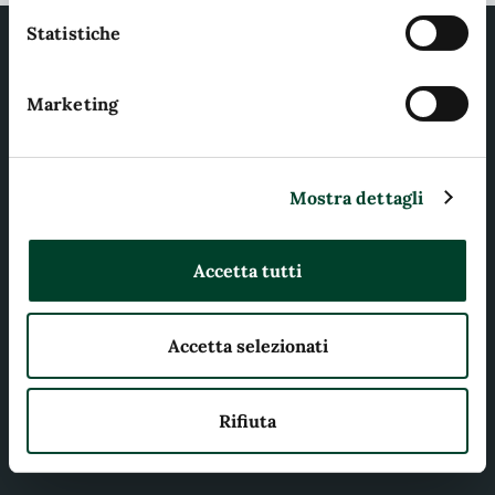
sull'apposito link presente nel footer del sito.
Statistiche
Marketing
Comune di Terni
Mostra dettagli
AMMINISTRAZIONE
Organi di governo
Accetta tutti
Aree amministrative
Uffici
Accetta selezionati
Enti e fondazioni
Politici
Rifiuta
Personale amministrativo
Documenti e dati