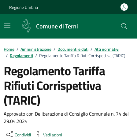
Vai ai contenuti
Vai al footer
Regione Umbria
Comune di Terni
Home
/
Amministrazione
/
Documenti e dati
/
Atti normativi
/
Regolamenti
/
Regolamento Tariffa Rifiuti Corrispettiva (TARIC)
Regolamento Tariffa
Rifiuti Corrispettiva
(TARIC)
Dettagli del documento pubblic
Approvato con Deliberazione di Consiglio Comunale n. 74 del
29.04.2024
Condividi
Vedi azioni