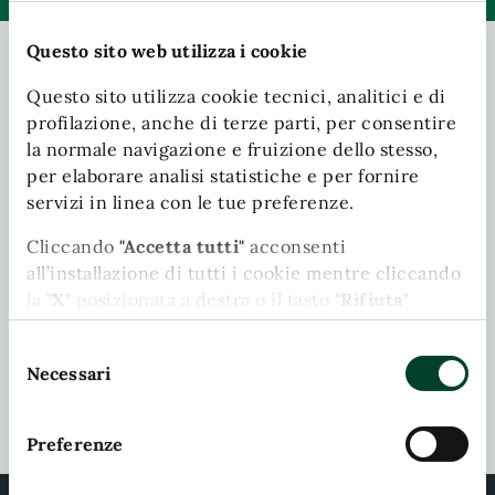
Questo sito web utilizza i cookie
Questo sito utilizza cookie tecnici, analitici e di
Contatta il comune
profilazione, anche di terze parti, per consentire
Leggi le domande frequenti
la normale navigazione e fruizione dello stesso,
per elaborare analisi statistiche e per fornire
Richiedi assistenza
servizi in linea con le tue preferenze.
Chiama il comune
Cliccando
"Accetta tutti"
acconsenti
all’installazione di tutti i cookie mentre cliccando
Prenota appuntamento
la
"X"
posizionata a destra o il tasto
"Rifiuta"
chiudi il banner e continui la navigazione in
Problemi in città
Selezione
assenza di cookie diversi da quelli tecnici.
Necessari
del
Segnala disservizio
Puoi modificare in ogni momento le tue
consenso
preferenze cliccando l'apposita icona posizionata
Preferenze
in basso a sinistra; per maggiori informazioni
consulta la nostra Cookie Policy cliccando