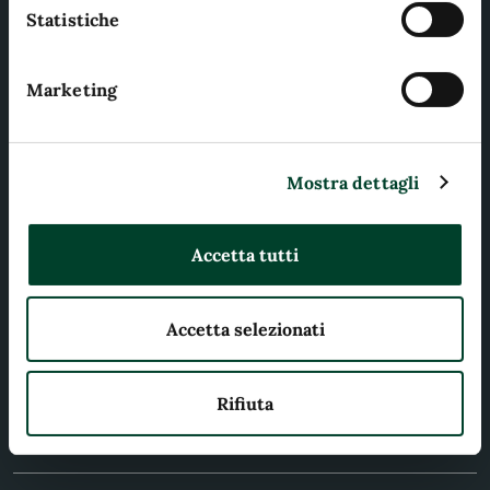
sull'apposito link presente nel footer del sito.
Statistiche
Marketing
Comune di Terni
AMMINISTRAZIONE
Mostra dettagli
Organi di governo
Aree amministrative
Accetta tutti
Uffici
Enti e fondazioni
Accetta selezionati
Politici
Personale amministrativo
Rifiuta
Documenti e dati