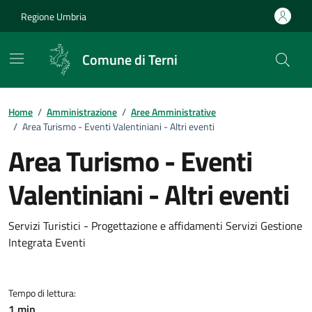
Vai ai contenuti
Vai al footer
Regione Umbria
Comune di Terni
Home
/
Amministrazione
/
Aree Amministrative
/
Area Turismo - Eventi Valentiniani - Altri eventi
Area Turismo - Eventi
Valentiniani - Altri eventi
Dettagli dell'unità organizzativ
Servizi Turistici - Progettazione e affidamenti Servizi Gestione
Integrata Eventi
Tempo di lettura:
1 min