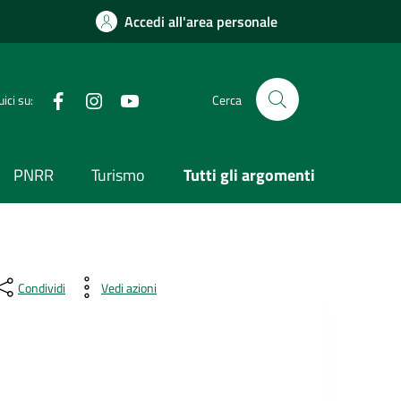
Accedi all'area personale
Visita la nostra pagina Facebook
Segui il nostro profilo su Instagram
Visita il nostro canale YouTube
ici su:
Cerca
PNRR
Turismo
Tutti gli argomenti
Condividi
Vedi azioni