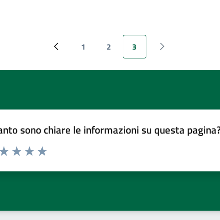
1
2
3
Pagina precedente
Pagina
Pagina
Pagina attuale
Pagina successiv
nto sono chiare le informazioni su questa pagina
 da 1 a 5 stelle la pagina
ta 1 stelle su 5
Valuta 2 stelle su 5
Valuta 3 stelle su 5
Valuta 4 stelle su 5
Valuta 5 stelle su 5