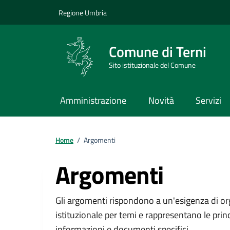
Vai ai contenuti
Vai al footer
Regione Umbria
Comune di Terni
Sito istituzionale del Comune
Amministrazione
Novità
Servizi
Home
/
Argomenti
Argomenti
Gli argomenti rispondono a un'esigenza di or
istituzionale per temi e rappresentano le princ
informazioni e documenti specifici.